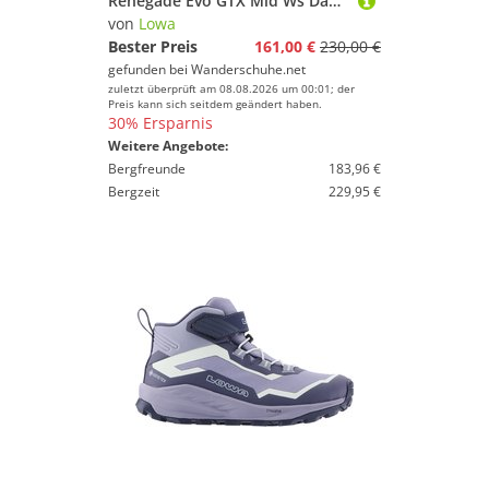
Renegade Evo GTX Mid Ws Damen (Altrosa/Ton)
von
Lowa
Bester Preis
161,00 €
230,00 €
gefunden bei
Wanderschuhe.net
zuletzt überprüft am 08.08.2026 um 00:01; der
Preis kann sich seitdem geändert haben.
30% Ersparnis
Weitere Angebote:
Bergfreunde
183,96 €
Bergzeit
229,95 €