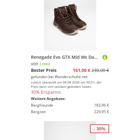
Renegade Evo GTX Mid Ws Damen (Altrosa/Ton)
von
Lowa
Bester Preis
161,00 €
230,00 €
gefunden bei
Wanderschuhe.net
zuletzt überprüft am 08.08.2026 um 00:01; der
Preis kann sich seitdem geändert haben.
30% Ersparnis
Weitere Angebote:
Bergfreunde
183,96 €
Bergzeit
229,95 €
- 30%