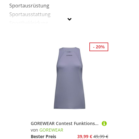
Sportausrüstung
Sportausstattung
Sportbekleidung
GOREWEAR
- 20%
Geschlecht
Preis
% Sale
Lila
GOREWEAR Contest Funktionstank Damen
von
GOREWEAR
Bester Preis
39,99 €
49,99 €