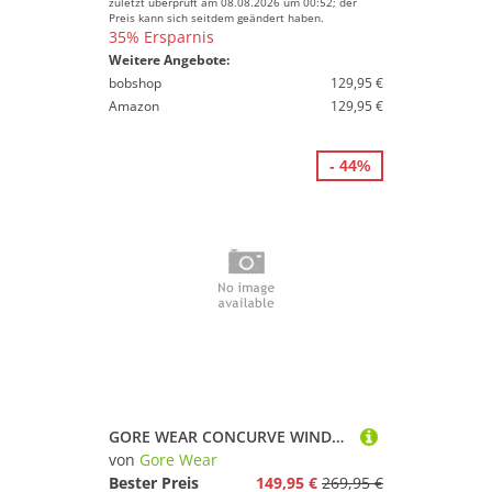
zuletzt überprüft am 08.08.2026 um 00:52; der
Preis kann sich seitdem geändert haben.
35% Ersparnis
Weitere Angebote:
bobshop
129,95 €
Amazon
129,95 €
- 44%
GORE WEAR CONCURVE WINDSTOPPER® Insulated Hooded Jacket Damen purple indigo XS/36
von
Gore Wear
Bester Preis
149,95 €
269,95 €