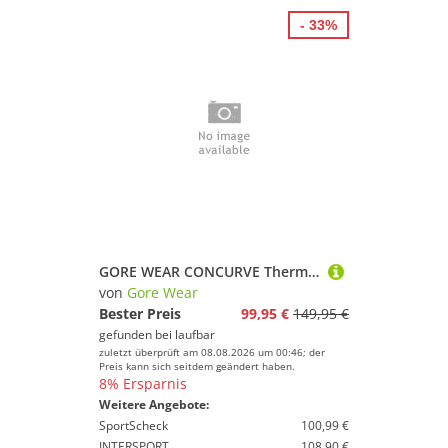
- 33%
GORE WEAR CONCURVE Thermo Hybrid Jacket Damen purple indigo XS/36
von
Gore Wear
Bester Preis
99,95 €
149,95 €
gefunden bei
laufbar
zuletzt überprüft am 08.08.2026 um 00:46; der
Preis kann sich seitdem geändert haben.
8% Ersparnis
Weitere Angebote:
SportScheck
100,99 €
INTERSPORT
108,90 €