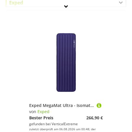
Exped
Geschlecht
Preis
% Sale
Lila
Exped MegaMat Ultra - Isomatte
von
Exped
Bester Preis
266,90 €
gefunden bei
VerticalExtreme
zuletzt überprüft am 06.08.2026 um 00:48; der