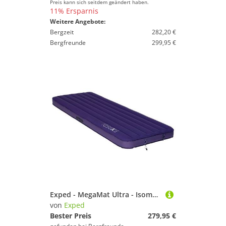
Preis kann sich seitdem geändert haben.
11% Ersparnis
Weitere Angebote:
Bergzeit
282,20 €
Bergfreunde
299,95 €
Exped - MegaMat Ultra - Isomatte Gr MW - 183 x 65 x 10 cm lila
von
Exped
Bester Preis
279,95 €