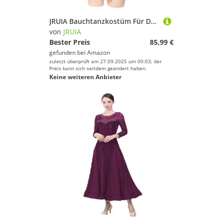
JRUIA Bauchtanzkostüm Für Damen Karnevalstanz Outfit Bauchtanz Outfit Dancer Wear Tops Kette Tanz BH Gürtel 2 Teiliges Bauchtanz Set,Lila,M
von
JRUIA
Bester Preis
85,99 €
gefunden bei
Amazon
zuletzt überprüft am 27.09.2025 um 00:03; der
Preis kann sich seitdem geändert haben.
Keine weiteren Anbieter