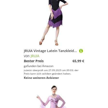
JRUIA Vintage Latein Tanzkleider Für Damen Salsa Ballsaal Tanzkleidung Mit Mehrlagigen Quasten Cha Cha Tango Tanzoutfit Mit Stickerei Kostüm Für Rumba Und Samba,Lila,L
von
JRUIA
Bester Preis
65,99 €
gefunden bei
Amazon
zuletzt überprüft am 27.09.2025 um 00:03; der
Preis kann sich seitdem geändert haben.
Keine weiteren Anbieter