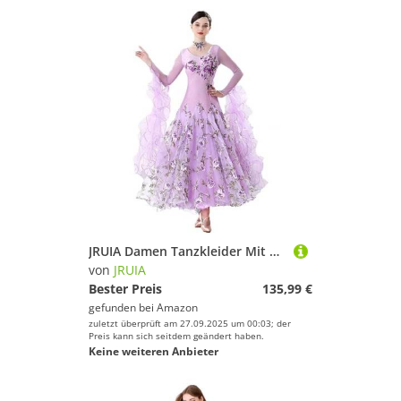
JRUIA Damen Tanzkleider Mit Stickereien Für Turniere Professionelles Walzer Foxtrott Tanzoutfit Exquisite Flamenco Tango Tanzbekleidung Toller Swingrock,Lila,XL
von
JRUIA
Bester Preis
135,99 €
gefunden bei
Amazon
zuletzt überprüft am 27.09.2025 um 00:03; der
Preis kann sich seitdem geändert haben.
Keine weiteren Anbieter