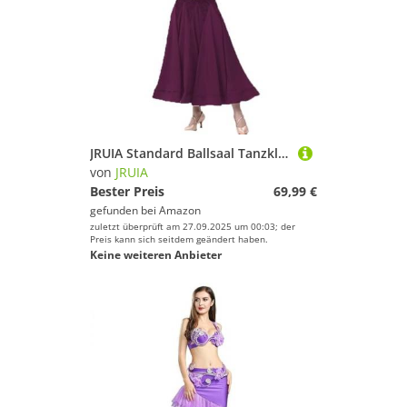
JRUIA Standard Ballsaal Tanzkleider Für Frauen Samt Flamenco Walzer Leistung Tanzkleidung Mesh Spleiß Langarm Tango Foxtrot Kostüm EIN Linienrock,Lila,L
von
JRUIA
Bester Preis
69,99 €
gefunden bei
Amazon
zuletzt überprüft am 27.09.2025 um 00:03; der
Preis kann sich seitdem geändert haben.
Keine weiteren Anbieter