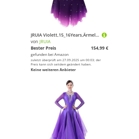
JRUIA Violett,15_16Years,Ärmelloses Eiskunstlauf Wettkampf Kleid Für Mädchen Turnanzug Für Damen Performance Sportbekleidung Eislauf Tanzrock Für Teenager Farbverlauf
von
JRUIA
Bester Preis
154,99 €
gefunden bei
Amazon
zuletzt überprüft am 27.09.2025 um 00:03; der
Preis kann sich seitdem geändert haben.
Keine weiteren Anbieter