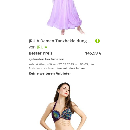
JRUIA Damen Tanzbekleidung Nach Nationalem Standard Ballsaal Tanz Wettbewerbskleider Mit Strass Walzer Gesellschaftstanzrock Tango Wettbewerbs Kostüm Mit Haken Und Langen Ärmeln,Lila,XXL
von
JRUIA
Bester Preis
145,99 €
gefunden bei
Amazon
zuletzt überprüft am 27.09.2025 um 00:03; der
Preis kann sich seitdem geändert haben.
Keine weiteren Anbieter