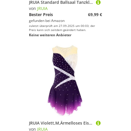
JRUIA Standard Ballsaal Tanzkleider Für Frauen Samt Flamenco Walzer Leistung Tanzkleidung Mesh Spleiß Langarm Tango Foxtrot Kostüm EIN Linienrock,Lila,3XL
von
JRUIA
Bester Preis
69,99 €
gefunden bei
Amazon
zuletzt überprüft am 27.09.2025 um 00:03; der
Preis kann sich seitdem geändert haben.
Keine weiteren Anbieter
JRUIA Violett,M,Ärmelloses Eiskunstlauf Wettkampf Kleid Für Mädchen Turnanzug Für Damen Performance Sportbekleidung Eislauf Tanzrock Für Teenager Farbverlauf
von
JRUIA