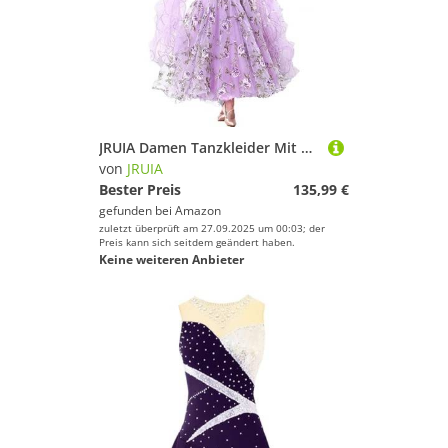
JRUIA Damen Tanzkleider Mit Stickereien Für Turniere Professionelles Walzer Foxtrott Tanzoutfit Exquisite Flamenco Tango Tanzbekleidung Toller Swingrock,Lila,L
von
JRUIA
Bester Preis
135,99 €
gefunden bei
Amazon
zuletzt überprüft am 27.09.2025 um 00:03; der
Preis kann sich seitdem geändert haben.
Keine weiteren Anbieter