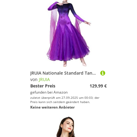
JRUIA Nationale Standard Tanzwettbewerbskleider Professionelle Ballsaal Tanzkleidung Für Frauen Langarm Walzer Leistung Kostüm Mit Strasssteinen Großer Swing Rock,Lila,L
von
JRUIA
Bester Preis
129,99 €
gefunden bei
Amazon
zuletzt überprüft am 27.09.2025 um 00:03; der
Preis kann sich seitdem geändert haben.
Keine weiteren Anbieter