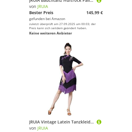
JRUIA Bauchtanz Hüftrock Pailletten Hüfttuch Für Damen Rave Festival Kostüm Für Erwachsene Halloween Karnevals Outfits 3-Teiliges Set Aus Top BH Und Hüfttuch,Lila,S
von
JRUIA
Bester Preis
145,99 €
gefunden bei
Amazon
zuletzt überprüft am 27.09.2025 um 00:03; der
Preis kann sich seitdem geändert haben.
Keine weiteren Anbieter
JRUIA Vintage Latein Tanzkleider Für Damen Salsa Ballsaal Tanzkleidung Mit Mehrlagigen Quasten Cha Cha Tango Tanzoutfit Mit Stickerei Kostüm Für Rumba Und Samba,Lila,XL
von
JRUIA