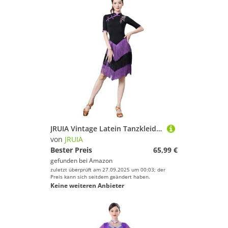
JRUIA Vintage Latein Tanzkleider Für Damen Salsa Ballsaal Tanzkleidung Mit Mehrlagigen Quasten Cha Cha Tango Tanzoutfit Mit Stickerei Kostüm Für Rumba Und Samba,Lila,XXL
von
JRUIA
Bester Preis
65,99 €
gefunden bei
Amazon
zuletzt überprüft am 27.09.2025 um 00:03; der
Preis kann sich seitdem geändert haben.
Keine weiteren Anbieter