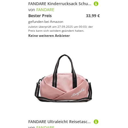
FANDARE Kinderrucksack Schulrucksack für Mädchen Schulranzen mit süßem Abzeichen Junge Teenager Schultasche Rucksack Büchertaschen Schule Tagesrucksack Leichter Rucksack Schule Daypacks Lila
von
FANDARE
Bester Preis
33,99 €
gefunden bei
Amazon
zuletzt überprüft am 27.09.2025 um 00:03; der
Preis kann sich seitdem geändert haben.
Keine weiteren Anbieter
FANDARE Ultraleicht Reisetaschen Handgepäck Sporttasche Übernachtung Sporttasche Handtasche Damen Herren Weekender Kliniktasche Schwimmtasche Trainingstasche mit Nass Trockentrenntasche & Schuhfach
von
FANDARE