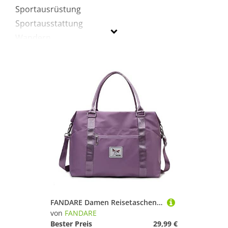
Sportausrüstung
Sportausstattung
Wandern
FANDARE
Geschlecht
Preis
% Sale
Lila
FANDARE Damen Reisetaschen Klassische Sporttaschen Herren Handgepäck Weekender Umhängetasche Übernachtung Kliniktasche Schwimmtasche Trainingstasche Handtasche für Reise Gym Flugzeug Lila
von
FANDARE
Bester Preis
29,99 €