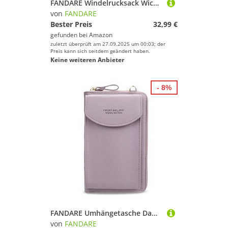
FANDARE Windelrucksack Wickeltasche Rucksack Babytaschen mit Bett Babyrucksack Schultasche Teenager Mädchen Rucksäcke Schulranzen Große Reise Mommy Daypacks Damen Herren Faltbares Kinderbett Lila
von
FANDARE
Bester Preis
32,99 €
gefunden bei
Amazon
zuletzt überprüft am 27.09.2025 um 00:03; der
Preis kann sich seitdem geändert haben.
Keine weiteren Anbieter
- 8%
FANDARE Umhängetasche Damen Schultertaschen Geldbörse Leichte Handy-Brieftasche Crossbody Bag für Mädchen Einkaufen Party Schule Reise Unterarmtasche Wasserdicht PU Lila
von
FANDARE