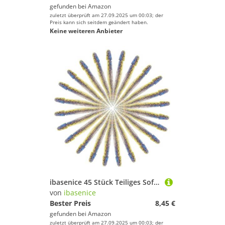
gefunden bei
Amazon
zuletzt überprüft am 27.09.2025 um 00:03; der
Preis kann sich seitdem geändert haben.
ibasenice
Keine weiteren Anbieter
Geschlecht
Preis
Lila
ibasenice 45 Stück Teiliges Soft Fishing Lures mit Paddle Tail Swimbaits Vielseitige Langlebige Korrosionsbeständige Kunstköder für Süßwasser für Bass Raubfischangeln
von
ibasenice
Bester Preis
8,45 €
gefunden bei
Amazon
zuletzt überprüft am 27.09.2025 um 00:03; der