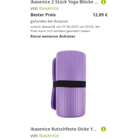
ibasenice 2 Stück Yoga Blöcke aus Leichtem Rutschfestem Eva-schaumstoff Hohe Dichte für Flexibilität Stretching Balance und Unterstützung für Yoga Turnen Tanz und Schwangerschaftstraining
von
ibasenice
Bester Preis
12,89 €
gefunden bei
Amazon
zuletzt überprüft am 27.09.2025 um 00:03; der
Preis kann sich seitdem geändert haben.
Keine weiteren Anbieter
ibasenice Rutschfeste Dicke Yogamatte Polster für Ellenbogen Handgelenke Vielseitige Gym Matte für Planks Ab Roller Push-ups Tragbare Fitnessunterlage für Indoor Outdoor-training
von
ibasenice