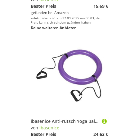
Bester Preis
15,69 €
gefunden bei
Amazon
zuletzt überprüft am 27.09.2025 um 00:03; der
Preis kann sich seitdem geändert haben.
Keine weiteren Anbieter
ibasenice Anti-rutsch Yoga Ball Basis mit Griff Verdickter Stabiler Fitnessball Halter für Zuhause und Gym Rutschfester Übungsball Ständer zur Verbesserung von Stabilität und Balance Lila
von
ibasenice
Bester Preis
24,63 €