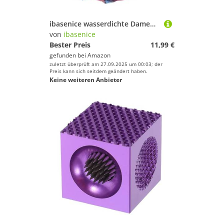
ibasenice wasserdichte Damen Schwimmhaube aus Flexiblem Nylon Leichte Badekappe für Langes Haar Elastisch und Strapazierfähig für Schwimmen und Duschen Modische Bademütze in Lila
von
ibasenice
Bester Preis
11,99 €
gefunden bei
Amazon
zuletzt überprüft am 27.09.2025 um 00:03; der
Preis kann sich seitdem geändert haben.
Keine weiteren Anbieter