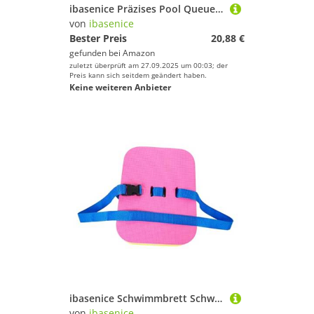
ibasenice Präzises Pool Queue Tip Reparaturwerkzeug aus Kompatibel mit Snooker und Pool Multifunktional für Reinigung Pflege und Schnelle Wartung Tragbares Billiard-Tool für Spieler
von
ibasenice
Bester Preis
20,88 €
gefunden bei
Amazon
zuletzt überprüft am 27.09.2025 um 00:03; der
Preis kann sich seitdem geändert haben.
Keine weiteren Anbieter
ibasenice Schwimmbrett Schwimmtrainer Schwimmhilfe für Erwachsene und Mittlere Leichter Stabiler Schwimmfloat für Balance Beintechniktraining Unisex Schwimmausrüstung Farblich Gemischte
von
ibasenice