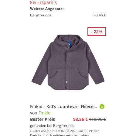
8% Ersparnis
Weitere Angebote:
Bergfreunde
93,46 €
- 22%
Finkid - Kid's Luonteva - Fleecejacke Gr 120/130 lila
von
Finkid
Bester Preis
93,56 €
119,95 €
gefunden bei
Bergfreunde
zuletzt überprüft am 07.08.2026 um 00:39; der
Preis kann sich seitdem geändert haben.