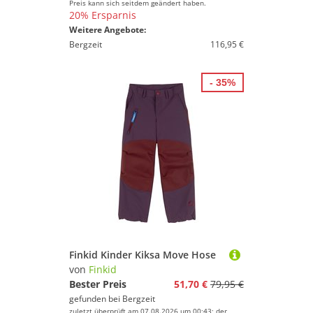
Preis kann sich seitdem geändert haben.
20% Ersparnis
Weitere Angebote:
Bergzeit
116,95 €
- 35%
Finkid Kinder Kiksa Move Hose
von
Finkid
Bester Preis
51,70 €
79,95 €
gefunden bei
Bergzeit
zuletzt überprüft am 07.08.2026 um 00:43; der