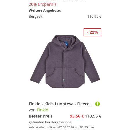
20% Ersparnis
Weitere Angebote:
Bergzeit
116,95 €
- 22%
Finkid - Kid's Luonteva - Fleecejacke Gr 100/110 lila
von
Finkid
Bester Preis
93,56 €
119,95 €
gefunden bei
Bergfreunde
zuletzt überprüft am 07.08.2026 um 00:39; der