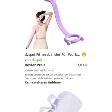
dzqad Fitnessbänder Für Workout - Achtform Widerstandsbänder | Pilates Ausrüstung - Für Schulter Arme Beine Brustkörper Männer Frauen Senioren Home Gym Fitness Yoga Reha Training
von
dzqad
Bester Preis
7,07 €
gefunden bei
Amazon
zuletzt überprüft am 27.09.2025 um 00:03; der
Preis kann sich seitdem geändert haben.
Keine weiteren Anbieter