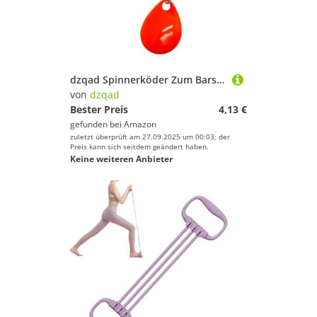
dzqad Spinnerköder Zum Barschangeln - Angelköder Mit Haken,Angelzubehör für Süßwasser Barsch Kayak Meer Outdoor See Boot Camping Ufer Fluss
von
dzqad
Bester Preis
4,13 €
gefunden bei
Amazon
zuletzt überprüft am 27.09.2025 um 00:03; der
Preis kann sich seitdem geändert haben.
Keine weiteren Anbieter