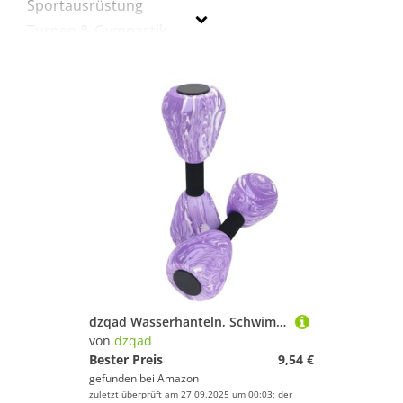
Sportausrüstung
Turnen & Gymnastik
dzqad
Geschlecht
Preis
Lila
dzqad Wasserhanteln, Schwimmbad Hanteln Für Wassergymnastik Und Training, Fitnessgeräte Für Muskelformung Indoor Und Outdoor
von
dzqad
Bester Preis
9,54 €
gefunden bei
Amazon
zuletzt überprüft am 27.09.2025 um 00:03; der