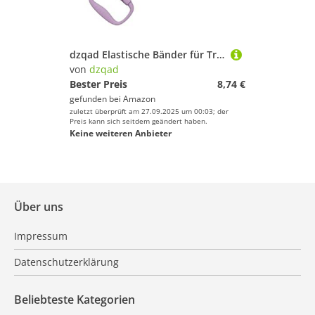
dzqad Elastische Bänder für Training - Yoga Fitnessband Zugseil | 6 Stufen Krafttraining Brustexpander-Ausrüstung für Schultertraining, Brustübungen, Yoga, Beinübungen, Armübungen und
von
dzqad
Bester Preis
8,74 €
gefunden bei
Amazon
zuletzt überprüft am 27.09.2025 um 00:03; der
Preis kann sich seitdem geändert haben.
Keine weiteren Anbieter
Über uns
Impressum
Datenschutzerklärung
Beliebteste Kategorien