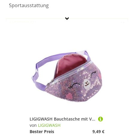
Sportausstattung
LIGIGWASH
Geschlecht
Preis
Lila
LIGIGWASH Bauchtasche mit Verstellbarem Schultergurt PU Material Glänzende Pailletten Niedliche Katzen Optik Vielseitig als Hüft und Brusttasche für Mädchen und Jungen Strapazierfähig und
von
LIGIGWASH
Bester Preis
9,49 €