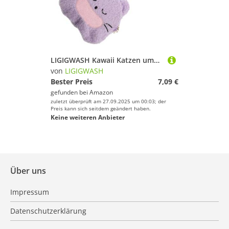
LIGIGWASH Kawaii Katzen umhängetasche für Mädchen Plüsch Kleine Crossbody Tasche mit Verstellbarem Schulterriemen Leichte für Schule Reisen und Einkaufen Niedliche Kindertasche Rosa
von
LIGIGWASH
Bester Preis
7,09 €
gefunden bei
Amazon
zuletzt überprüft am 27.09.2025 um 00:03; der
Preis kann sich seitdem geändert haben.
Keine weiteren Anbieter
Über uns
Impressum
Datenschutzerklärung