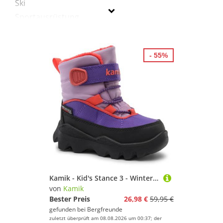
Ski
Sportausrüstung
Sportausstattung
Sportbekleidung
- 55%
Kamik
Geschlecht
Preis
% Sale
Lila
Kamik - Kid's Stance 3 - Winterschuhe Gr 23 schwarz/lila
von
Kamik
Bester Preis
26,98 €
59,95 €
gefunden bei
Bergfreunde
zuletzt überprüft am 08.08.2026 um 00:37; der