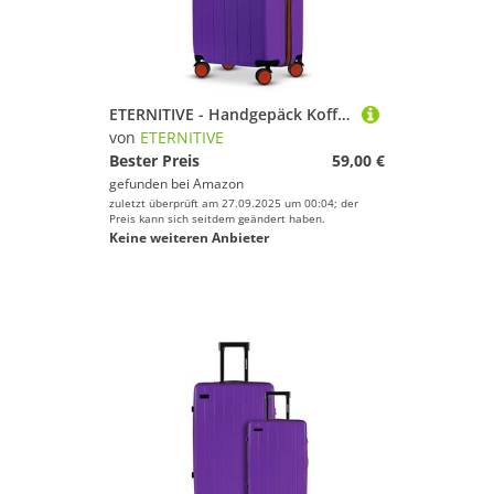
ETERNITIVE - Handgepäck Koffer I Reisekoffer aus ABS I Größe: 55 x 35,5 x 23 cmI Koffer Leicht mit 4 Rollen 360° I Hartschalenkoffer mit TSA-Schloss I Gepäck 37L I Lila
von
ETERNITIVE
Bester Preis
59,00 €
gefunden bei
Amazon
zuletzt überprüft am 27.09.2025 um 00:04; der
Preis kann sich seitdem geändert haben.
Keine weiteren Anbieter