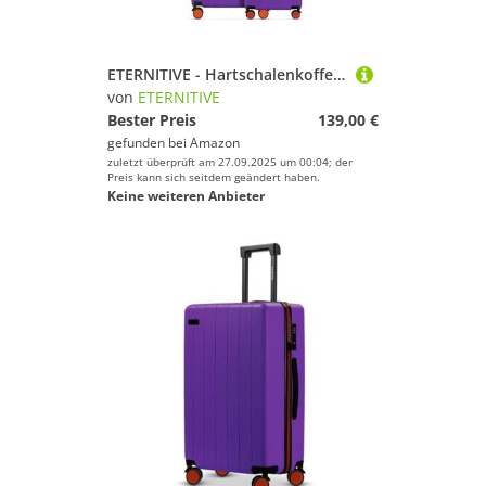
ETERNITIVE - Hartschalenkoffer Set - Klein und Groß I Rollkoffer aus ABS I Größe: 55 & 75,5 cm I Reisekoffer mit Rollen 360° und TSA-Schloss I Koffer Handgepäck 37L & 99L I Lila
von
ETERNITIVE
Bester Preis
139,00 €
gefunden bei
Amazon
zuletzt überprüft am 27.09.2025 um 00:04; der
Preis kann sich seitdem geändert haben.
Keine weiteren Anbieter