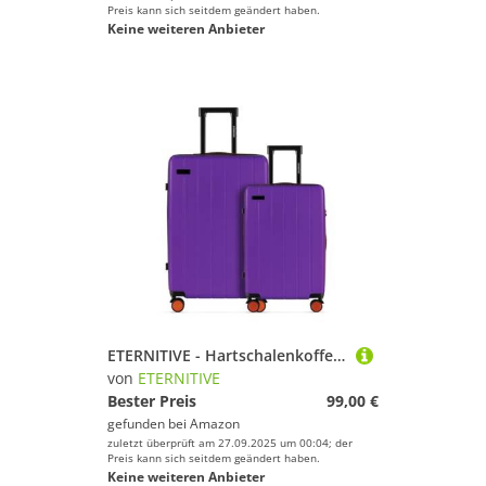
Preis kann sich seitdem geändert haben.
Keine weiteren Anbieter
ETERNITIVE - Hartschalenkoffer Set 2-teilig | Reisekoffer aus ABS Gepäck mit TSA-Schloss | Größe: S & M | Reisekoffer mit 4 Zwillingsrollen 360° | Trolley Handgepäck 37L & Mittel 60L | Lila
von
ETERNITIVE
Bester Preis
99,00 €
gefunden bei
Amazon
zuletzt überprüft am 27.09.2025 um 00:04; der
Preis kann sich seitdem geändert haben.
Keine weiteren Anbieter