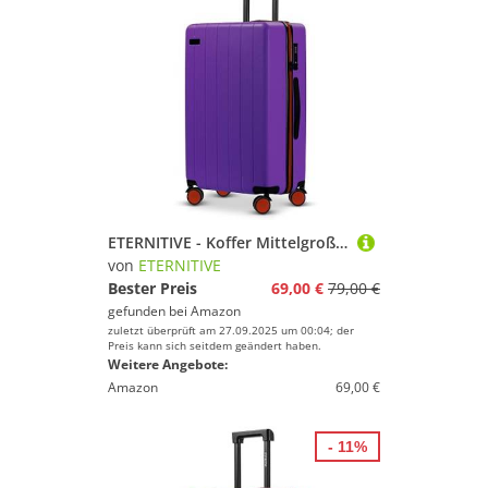
ETERNITIVE - Koffer Mittelgroß I Reisekoffer aus ABS I Größe: 65,5 x 43,5 x 26,5 cmI Rollkoffer 60L I Reisetrolley Leicht mit 4 Doppelrollen 360° I Hartschalenkoffer mit TSA-Schloss I Lila
von
ETERNITIVE
Bester Preis
69,00 €
79,00 €
gefunden bei
Amazon
zuletzt überprüft am 27.09.2025 um 00:04; der
Preis kann sich seitdem geändert haben.
Weitere Angebote:
Amazon
69,00 €
- 11%