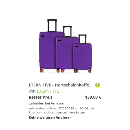
ETERNITIVE - Hartschalenkoffer Set 3-teilig | Reisekoffer aus ABS Gepäck mit TSA-Schloss | Größe: S, M, L | Reisekoffer mit 4 Zwillingsrollen 360° | Handgepäck 37L, Mittel 60L, Groß 99L | Lila
von
ETERNITIVE
Bester Preis
159,00 €
gefunden bei
Amazon
zuletzt überprüft am 27.09.2025 um 00:04; der
Preis kann sich seitdem geändert haben.
Keine weiteren Anbieter