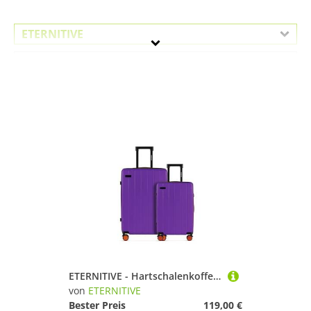
ETERNITIVE
Geschlecht
Preis
% Sale
Lila
ETERNITIVE - Hartschalenkoffer Set - Klein und Mittel I Rollkoffer aus ABS I Größe: 55cm & 65,5 cm I Reisekoffer mit 4 Rollen 360° I Handgepäck 37L & 60L I Trolley mit TSA-Schloss I Lila
von
ETERNITIVE
Bester Preis
119,00 €