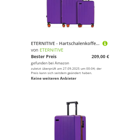
ETERNITIVE - Hartschalenkoffer Set mit 3 Trolley I Rollkoffer aus ABS I Größe: 75,5 x 65,5 x 55 cm I Reisekoffer mit 4 Rollen 360° I Koffer Handgepäck 37L 60L 99L I Trolley mit TSA-Schloss I Lila
von
ETERNITIVE
Bester Preis
209,00 €
gefunden bei
Amazon
zuletzt überprüft am 27.09.2025 um 00:04; der
Preis kann sich seitdem geändert haben.
Keine weiteren Anbieter