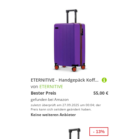
ETERNITIVE - Handgepäck Koffer Hartschale aus ABS | Reisekoffer mit 4 Zwillingsrollen 360° | Trolley Leicht mit TSA-Schloss | Gepäck 37L Größe: 54 x 35,5 x 21 cm | Lila
von
ETERNITIVE
Bester Preis
55,00 €
gefunden bei
Amazon
zuletzt überprüft am 27.09.2025 um 00:04; der
Preis kann sich seitdem geändert haben.
Keine weiteren Anbieter
- 13%