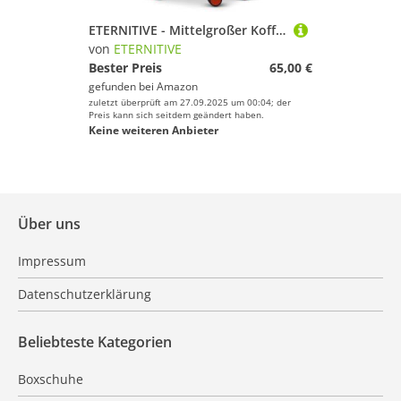
ETERNITIVE - Mittelgroßer Koffer Reisekoffer Hartschale aus ABS | Rollkoffer 60L | Reisetrolley Leicht mit 4 Zwillingsrollen 360° | Gepäck mit TSA-Schloss | Größe: 64,5 x 41,5 x 25 cm | Lila
von
ETERNITIVE
Bester Preis
65,00 €
gefunden bei
Amazon
zuletzt überprüft am 27.09.2025 um 00:04; der
Preis kann sich seitdem geändert haben.
Keine weiteren Anbieter
Über uns
Impressum
Datenschutzerklärung
Beliebteste Kategorien
Boxschuhe