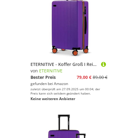
ETERNITIVE - Koffer Groß I Reisekoffer aus ABS I Größe: 75,5 x 49 x 30 cm I Rollkoffer 99L I Reisetrolley Leicht mit Doppelrollen 360° I Hartschalenkoffer mit TSA-Schloss I Lila
von
ETERNITIVE
Bester Preis
79,00 €
89,00 €
gefunden bei
Amazon
zuletzt überprüft am 27.09.2025 um 00:04; der
Preis kann sich seitdem geändert haben.
Keine weiteren Anbieter