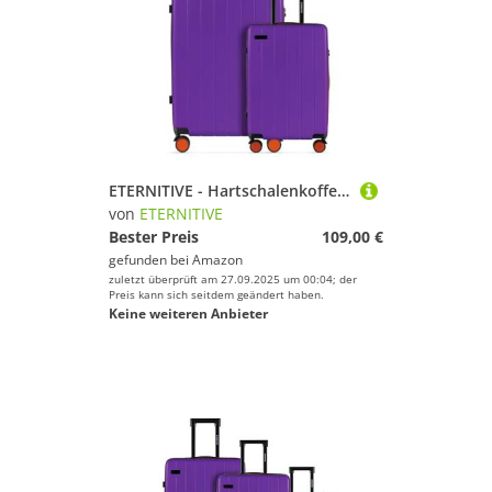
ETERNITIVE - Hartschalenkoffer Set 2-teilig | Reisekoffer aus ABS Gepäck mit TSA-Schloss | Größe: S & L | Reisekoffer mit 4 Zwillingsrollen 360° | Trolley Handgepäck 37L & Groß 99L | Lila
von
ETERNITIVE
Bester Preis
109,00 €
gefunden bei
Amazon
zuletzt überprüft am 27.09.2025 um 00:04; der
Preis kann sich seitdem geändert haben.
Keine weiteren Anbieter