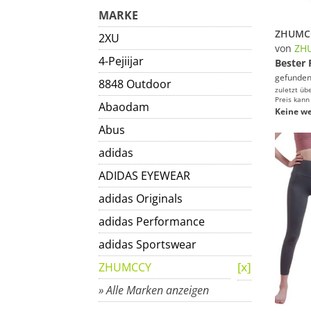
MARKE
2XU
von
ZH
4-Pejiijar
Bester 
gefunden
8848 Outdoor
zuletzt üb
Preis kann
Abaodam
Keine we
Abus
adidas
ADIDAS EYEWEAR
adidas Originals
adidas Performance
adidas Sportswear
ZHUMCCY
» Alle Marken anzeigen