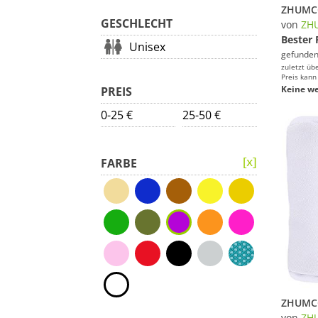
GESCHLECHT
von
ZH
Bester 
Unisex
gefunden
zuletzt üb
Preis kann
Keine we
PREIS
0-25 €
25-50 €
FARBE
von
ZH