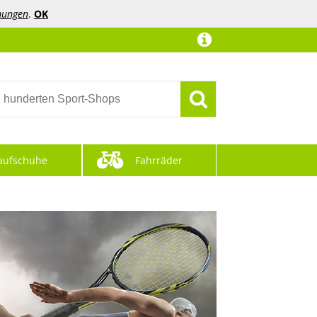
mungen
.
OK
aufschuhe
Fahrräder