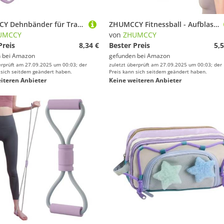
ZHUMCCY Dehnbänder für Training | Elastisches Seil für Fitness,Equipment Für Pilates Yoga Krafttraining Rücken Schulter Beine
ZHUMCCY Fitnessball - Aufblasbare Kleine Trainingsball | Fitnessgerät Für Zuhause Rehabilitation Entspannung Bauch Beine Po Arme
UMCCY
von
ZHUMCCY
Preis
8,34 €
Bester Preis
5,5
 bei
Amazon
gefunden bei
Amazon
erprüft am 27.09.2025 um 00:03; der
zuletzt überprüft am 27.09.2025 um 00:03; der
 sich seitdem geändert haben.
Preis kann sich seitdem geändert haben.
iteren Anbieter
Keine weiteren Anbieter