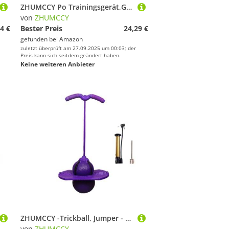
ZHUMCCY Po Trainingsgerät,Gesäßformung Übungsgerät | Multifunktionale Tragbare Fitnessausrüstung Für Frauen Heimtraining Körperformung Yoga Männer
von
ZHUMCCY
4 €
Bester Preis
24,29 €
gefunden bei
Amazon
zuletzt überprüft am 27.09.2025 um 00:03; der
Preis kann sich seitdem geändert haben.
Keine weiteren Anbieter
ZHUMCCY -Trickball, Jumper - Ball mit Griff und Pumpe,Starkes Grip-Deck für Outdoor-Spaß, Sticks, Ball, Übungs-Gleichgewichtsfähigkeit für Kinder
von
ZHUMCCY