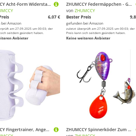
ZHUMCCY Acht-Form Widerstandsbänder für Frauen - Fitnessbänder mit Griffen | rutschfeste Trainingsgeräte Für Krafttraining Muskelaufbau Straffung Dehnung Yoga Gym Reisen
ZHUMCCY Federmäppchen - Großes Fassungsvermögen Schutztasche Für Stifte - Schreibzeugtasche Mit 8 Fächern Für Radiergummi Lineal Marker Notizen Schüler Lehrer Kindergarten Reise Rucksack Geburtstag
UMCCY
von
ZHUMCCY
Preis
6,07 €
Bester Preis
9,8
 bei
Amazon
gefunden bei
Amazon
erprüft am 27.09.2025 um 00:03; der
zuletzt überprüft am 27.09.2025 um 00:03; der
 sich seitdem geändert haben.
Preis kann sich seitdem geändert haben.
iteren Anbieter
Keine weiteren Anbieter
ZHUMCCY Fingertrainer, Angenehmes Handtrainingsgerät, Fitnessgerät Für Musiker, Sportler Und Senioren
ZHUMCCY Spinnerköder Zum Barschangeln - Salzwasser Spinnerköder Mit Haken,Fischausrüstung Für Salz Und Süßwasser Angeln Vom Boot Ufer Kayak
UMCCY
von
ZHUMCCY