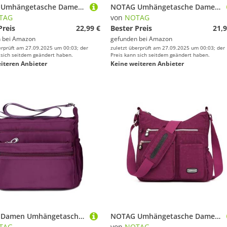
NOTAG Umhängetasche Damen, Leichte Mehrfach-Taschen Schultertasche Damen Wasserdicht Nylon Handtasche Umhängetasche (Lila)
NOTAG Umhängetasche Damen, Casual Schultertasche Mehrere Taschen Leichte Handtasche Wasserdicht Nylon Messenger Bag Reisetasche (Hellviolett)
TAG
von
NOTAG
Preis
22,99 €
Bester Preis
21,9
 bei
Amazon
gefunden bei
Amazon
erprüft am 27.09.2025 um 00:03; der
zuletzt überprüft am 27.09.2025 um 00:03; der
 sich seitdem geändert haben.
Preis kann sich seitdem geändert haben.
iteren Anbieter
Keine weiteren Anbieter
NOTAG Damen Umhängetasche, Wasserdicht Nylon Schultertasche Multi-Tasche Messenger Bag 2 Size (Lila, S)
NOTAG Umhängetasche Damen, Leichte Mehrfach-Taschen Schultertasche Damen Wasserdicht Nylon Handtasche Umhängetasche (Hellviolett)
TAG
von
NOTAG