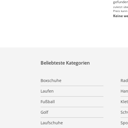
gefunden
zuletzt üb
Preis kann
Keine we
Beliebteste Kategorien
Boxschuhe
Rad
Laufen
Han
Fußball
Kle
Golf
Sc
Laufschuhe
Spo