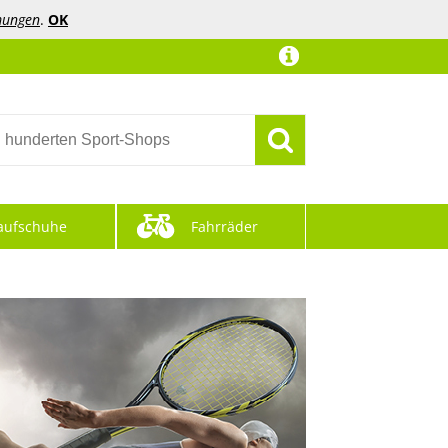
mungen
.
OK
aufschuhe
Fahrräder