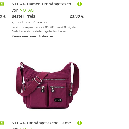
NOTAG Damen Umhängetasche, Wasserdicht Nylon Schultertasche Multi-Tasche Messenger Bag 2 Size (Lila, L)
von
NOTAG
9 €
Bester Preis
23,99 €
gefunden bei
Amazon
zuletzt überprüft am 27.09.2025 um 00:03; der
Preis kann sich seitdem geändert haben.
Keine weiteren Anbieter
NOTAG Umhängetasche Damen Leichte Mehrfach-Taschen Handtasche Wasserdicht Nylon Damen Sportliche Schultertasche (Hellviolett)
von
NOTAG