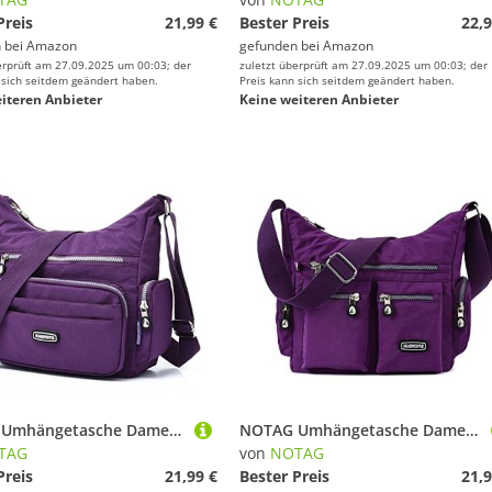
Preis
21,99 €
Bester Preis
22,9
 bei
Amazon
gefunden bei
Amazon
erprüft am 27.09.2025 um 00:03; der
zuletzt überprüft am 27.09.2025 um 00:03; der
 sich seitdem geändert haben.
Preis kann sich seitdem geändert haben.
iteren Anbieter
Keine weiteren Anbieter
NOTAG Umhängetasche Damen, Leichte Schultertasche Damen Wasserdicht Nylon Mehrfach-Taschen RFID Handtasche Umhängetasche (Lila)
NOTAG Umhängetasche Damen Leichte Mehrfach-Taschen Handtasche Wasserdicht Nylon Damen Sportliche Schultertasche (Lila)
TAG
von
NOTAG
Preis
21,99 €
Bester Preis
21,9