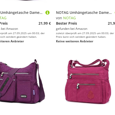
NOTAG Umhängetasche Damen, Leichte Schultertasche Damen Wasserdicht Nylon Mehrfach-Taschen RFID Handtasche Umhängetasche (Hellviolett)
NOTAG Umhängetasche Damen, Leichte Mehrfach-Taschen Schultertasche Wasserdicht Sportliche Umhängetasche Multifunktionale Nylon Handtasche (Lila)
TAG
von
NOTAG
Preis
21,99 €
Bester Preis
21,9
 bei
Amazon
gefunden bei
Amazon
erprüft am 27.09.2025 um 00:03; der
zuletzt überprüft am 27.09.2025 um 00:03; der
 sich seitdem geändert haben.
Preis kann sich seitdem geändert haben.
iteren Anbieter
Keine weiteren Anbieter