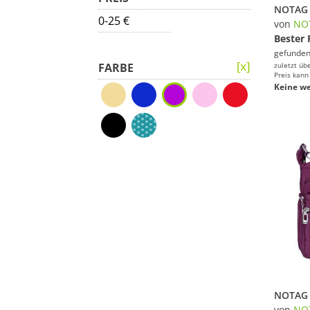
0-25 €
von
NO
Bester 
gefunden
FARBE
zuletzt üb
Preis kann
Keine we
von
NO