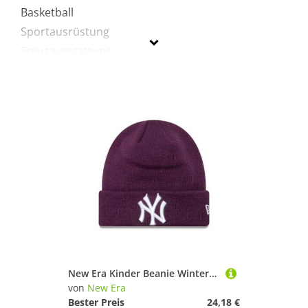
Basketball
Sportausrüstung
Sportausstattung
Sportbekleidung
New Era
Geschlecht
Preis
% Sale
Lila
New Era Kinder Beanie Wintermütze - NY Yankees Damson Child
von
New Era
Bester Preis
24,18 €