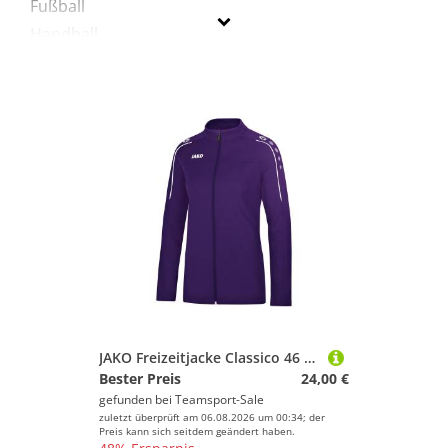
Fußball
Handball
Laufen
Sportausrüstung
Sportausstattung
Sportbekleidung
Sportschuhe
Tennis
Tischtennis
Volleyball
Wandern
Jako
JAKO Freizeitjacke Classico 46 Lila
Bester Preis
24,00 €
Geschlecht
gefunden bei
Teamsport-Sale
zuletzt überprüft am 06.08.2026 um 00:34; der
Preis
Preis kann sich seitdem geändert haben.