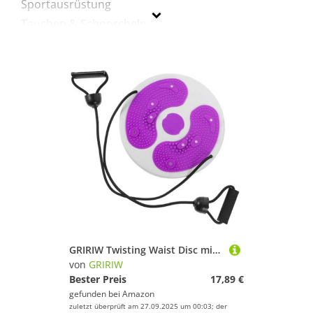
Sportausrüstung
Tauchen & Schnorcheln
Turnen & Gymnastik
Yoga
GRIRIW
Geschlecht
Preis
Lila
GRIRIW Twisting Waist Disc mit Zwei Seilen Stabiles Heimfitnessgerät für Bauch und Taillentraining Multifunktionale Slimming Maschine mit Rutschfester Kunststoffplatte Effektives Aerobic
von
GRIRIW
Bester Preis
17,89 €
gefunden bei
Amazon
zuletzt überprüft am 27.09.2025 um 00:03; der