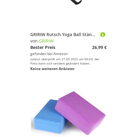
GRIRIW Rutsch Yoga Ball Ständer mit Griff Dicke Stabile Fixierring Basis für Fitness Yoga Burst Schutz für Sicheres Training zu Hause Gym Lila Tragbar und rutschfest
von
GRIRIW
Bester Preis
26,99 €
gefunden bei
Amazon
zuletzt überprüft am 27.09.2025 um 00:03; der
Preis kann sich seitdem geändert haben.
Keine weiteren Anbieter