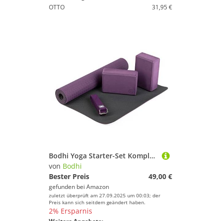
OTTO
31,95 €
Bodhi Yoga Starter-Set Komplett | Rutschfeste Yogamatte aus TPE inkl. 2 Yogablöcken aus Eva (Moosgummi) und 1 Yogagurt aus Baumwolle | Einsteiger-Set für Yoga-Anfänger | lila
von
Bodhi
Bester Preis
49,00 €
gefunden bei
Amazon
zuletzt überprüft am 27.09.2025 um 00:03; der
Preis kann sich seitdem geändert haben.
2% Ersparnis