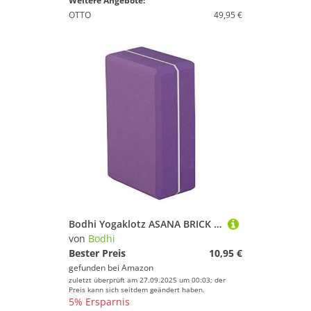
Weitere Angebote:
OTTO
49,95 €
Bodhi Yogaklotz ASANA BRICK XXL, Yogablock groß, praktisches Yogazubehör, Yoga Hilfsmittel auch für Anfänger, Zubehör für Iyengar Yoga | lila
von
Bodhi
Bester Preis
10,95 €
gefunden bei
Amazon
zuletzt überprüft am 27.09.2025 um 00:03; der
Preis kann sich seitdem geändert haben.
5% Ersparnis