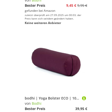
von
Bodhi
Bester Preis
9,45 €
9,95 €
gefunden bei
Amazon
zuletzt überprüft am 27.09.2025 um 00:03; der
Preis kann sich seitdem geändert haben.
Keine weiteren Anbieter
bodhi | Yoga Bolster ECO | 100% Bio-Baumwolle | Yogarolle mit Bio Dinkelfüllung | Waschbarer Bezug | Yogakissen rund für Restoratives Yoga Übungen | Groß ca. 65 x 20 cm | lila
von
Bodhi
Bester Preis
39,95 €