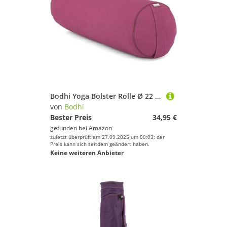
Bodhi Yoga Bolster Rolle Ø 22 cm | Yogarolle mit Bio-Dinkelfüllung | Yogakissen für Restorative & Yin Yoga | Waschbarer Bezug aus Baumwolle | Pilates Kissen mit Trageschlaufe (aubergine)
von
Bodhi
Bester Preis
34,95 €
gefunden bei
Amazon
zuletzt überprüft am 27.09.2025 um 00:03; der
Preis kann sich seitdem geändert haben.
Keine weiteren Anbieter