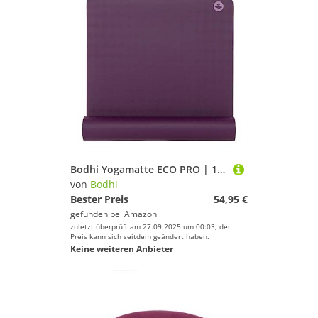
Bodhi Yogamatte ECO PRO | 100% Naturkautschuk | Extrem Rutschfest | 100% natürlich & umweltfreundlich | Profi-Matte für Yoga & Pilates | Ideal für dynamisches Yoga | 185 x 60 x 0,4 cm | violett
von
Bodhi
Bester Preis
54,95 €
gefunden bei
Amazon
zuletzt überprüft am 27.09.2025 um 00:03; der
Preis kann sich seitdem geändert haben.
Keine weiteren Anbieter