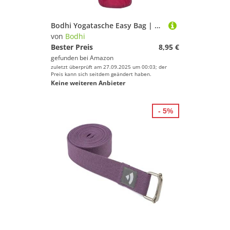
Bodhi Yogatasche Easy Bag | Tasche für Schurwollmatten & Yogamatten | Yogamatten-Tasche im XL-Format | Sporttasche für Yoga mit Design-Print | aubergine, 75 cm
von
Bodhi
Bester Preis
8,95 €
gefunden bei
Amazon
zuletzt überprüft am 27.09.2025 um 00:03; der
Preis kann sich seitdem geändert haben.
Keine weiteren Anbieter
- 5%