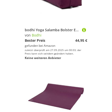
bodhi Yoga Salamba Bolster Eco | Waschbarer Bezug aus 100% Bio-Baumwolle | Yogarolle eckig mit Bio Dinkelfüllung | Yogakissen groß für Restoratives Yoga | Maße: 63,5 x 26,5 x 20,5 cm (aubergine)
von
Bodhi
Bester Preis
44,95 €
gefunden bei
Amazon
zuletzt überprüft am 27.09.2025 um 00:03; der
Preis kann sich seitdem geändert haben.
Keine weiteren Anbieter