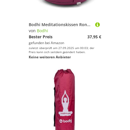
Bodhi Meditationskissen Rondo | ECO Serie | Yogakissen mit Kapokfüllung | Abnehmbarer Bezug aus 100% Bio-Baumwolle | Höhe 20 cm | Sitzkissen mit praktischer Trageschlaufe | Aubergine
von
Bodhi
Bester Preis
37,95 €
gefunden bei
Amazon
zuletzt überprüft am 27.09.2025 um 00:03; der
Preis kann sich seitdem geändert haben.
Keine weiteren Anbieter