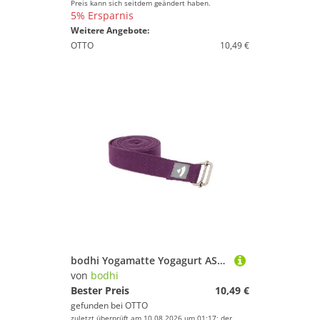
Preis kann sich seitdem geändert haben.
5% Ersparnis
Weitere Angebote:
OTTO
10,49 €
bodhi Yogamatte Yogagurt ASANA BELT PRO, 3m x 38mm, metall lila
von
bodhi
Bester Preis
10,49 €
gefunden bei
OTTO
zuletzt überprüft am 10.08.2026 um 01:17; der