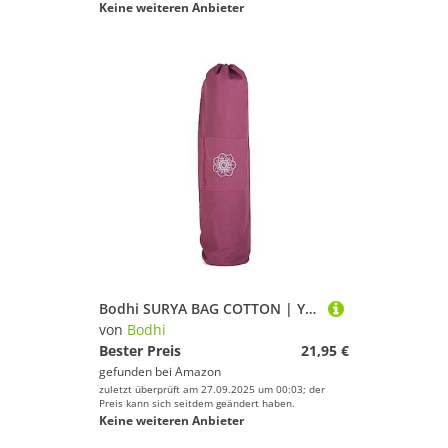
Keine weiteren Anbieter
Bodhi SURYA BAG COTTON | Yogatasche groß für Schurwollmatten & Yogamatten | Tasche aus 100% Baumwolle im XL-Format | Sporttasche mit Mandala Design | aubergine
von
Bodhi
Bester Preis
21,95 €
gefunden bei
Amazon
zuletzt überprüft am 27.09.2025 um 00:03; der
Preis kann sich seitdem geändert haben.
Keine weiteren Anbieter