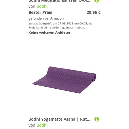
Bodhi Meditationskissen OVAL mit Lotus Stickerei | aus Bio-Baumwolle aubergine mit Lotus (aubergine)
von
Bodhi
Bester Preis
29,95 €
gefunden bei
Amazon
zuletzt überprüft am 27.09.2025 um 00:03; der
Preis kann sich seitdem geändert haben.
Keine weiteren Anbieter
Bodhi Yogamatte Asana | Rutschfeste Übungsmatte | Schadstofffrei & Waschbar | Matte aus PVC | Fitnessmatte für Yoga, Pilates & Gymnastik | Antirutschmatte für deine Yogapraxis | Aubergine
von
Bodhi