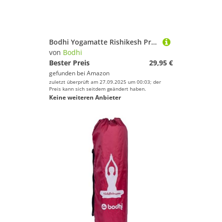
Bodhi Yogamatte Rishikesh Premium 60 | Rutschfest & Schadstofffrei | Matte für Yoga & Pilates | Antirutschmatte für deine Yogapraxis | Made in Germany | OEKO-TEX 100 | Übungsmatte | berry
von
Bodhi
Bester Preis
29,95 €
gefunden bei
Amazon
zuletzt überprüft am 27.09.2025 um 00:03; der
Preis kann sich seitdem geändert haben.
Keine weiteren Anbieter