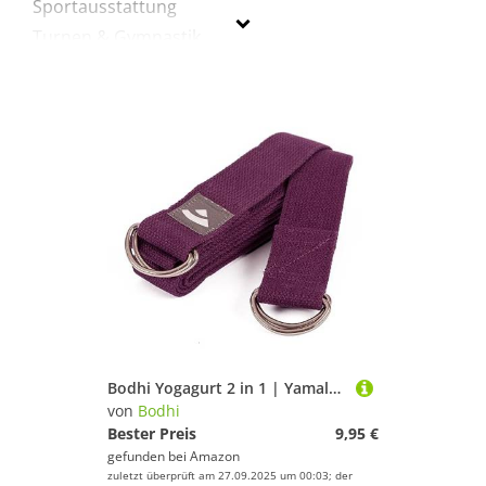
Sportausstattung
Turnen & Gymnastik
Yoga
Bodhi
Geschlecht
Preis
% Sale
Lila
Bodhi Yogagurt 2 in 1 | Yamala Belt aus Baumwolle | Praktisches Yoga Zubehör für Dehnen und Fitness | Waschbarer Carry Strap mit Metallverschluss | Tragegurt für dicke Yogamatten | lila
von
Bodhi
Bester Preis
9,95 €
gefunden bei
Amazon
zuletzt überprüft am 27.09.2025 um 00:03; der