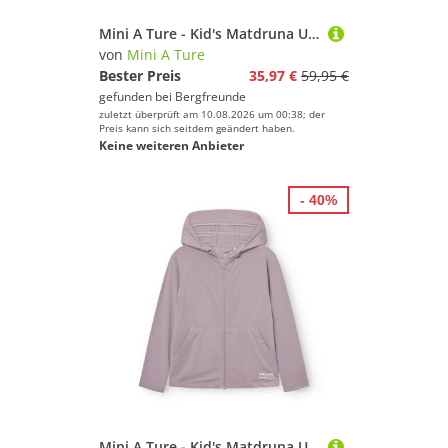
Mini A Ture - Kid's Matdruna UV Skin Hoodie - Sweat- & Trainingsjacke Gr 110 - 5 Years lila
von
Mini A Ture
Bester Preis
35,97 €
59,95 €
gefunden bei
Bergfreunde
zuletzt überprüft am 10.08.2026 um 00:38; der
Preis kann sich seitdem geändert haben.
Keine weiteren Anbieter
- 40%
Mini A Ture - Kid's Matdruna UV Skin Hoodie - Sweat- & Trainingsjacke Gr 146 - 11 Years lila