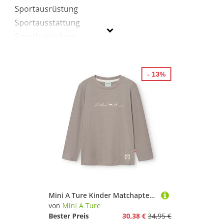
Sportausrüstung
Sportausstattung
Sportbekleidung
Mini A Ture
- 13%
Geschlecht
Preis
% Sale
Lila
Mini A Ture Kinder Matchapter Longsleeve
von
Mini A Ture
Bester Preis
30,38 €
34,95 €