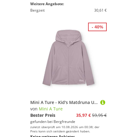
Weitere Angebote:
Bergzeit
30,61 €
- 40%
Mini A Ture - Kid's Matdruna UV Skin Hoodie - Sweat- & Trainingsjacke Gr 152 - 12 Years lila
von
Mini A Ture
Bester Preis
35,97 €
59,95 €
gefunden bei
Bergfreunde
zuletzt überprüft am 10.08.2026 um 00:38; der
Preis kann sich seitdem geändert haben.
Keine weiteren Anbieter