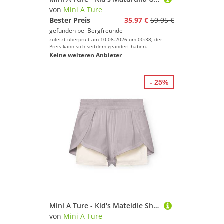
von
Mini A Ture
Bester Preis
35,97 €
59,95 €
gefunden bei
Bergfreunde
zuletzt überprüft am 10.08.2026 um 00:38; der
Preis kann sich seitdem geändert haben.
Keine weiteren Anbieter
- 25%
Mini A Ture - Kid's Mateidie Shorts - Trainingshose Gr 164 - 14 Years lila
von
Mini A Ture