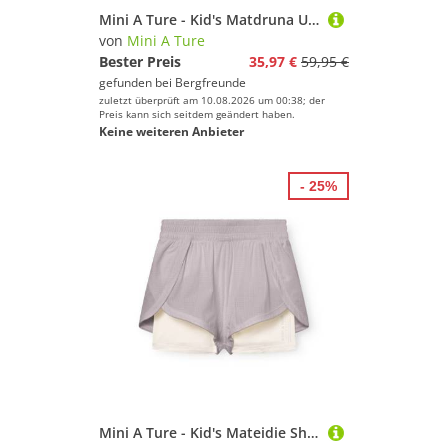
Mini A Ture - Kid's Matdruna UV Skin Hoodie - Sweat- & Trainingsjacke Gr 116 - 6 Years lila
von
Mini A Ture
Bester Preis
35,97 €
59,95 €
gefunden bei
Bergfreunde
zuletzt überprüft am 10.08.2026 um 00:38; der
Preis kann sich seitdem geändert haben.
Keine weiteren Anbieter
- 25%
Mini A Ture - Kid's Mateidie Shorts - Trainingshose Gr 158 - 13 Years lila