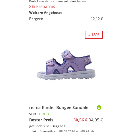
Preis kann sich seitdem geändert haben.
8% Ersparnis
Weitere Angebote:
Bergzeit
12,12 €
- 13%
reima Kinder Bungee Sandale
von
reima
Bester Preis
30,56 €
34,95 €
gefunden bei
Bergzeit
zuletzt überprüft am 08.08.2026 um 00:41; der