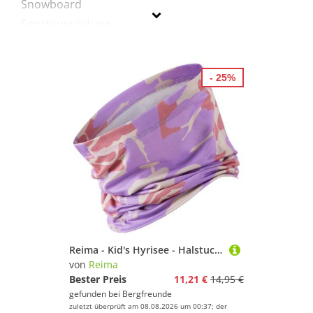
Snowboard
Sportausrüstung
Sportausstattung
Sportbekleidung
- 25%
Sportschuhe
Reima
Geschlecht
Preis
% Sale
Lila
Reima - Kid's Hyrisee - Halstuch Gr 52-58 cm lila
von
Reima
Bester Preis
11,21 €
14,95 €
gefunden bei
Bergfreunde
zuletzt überprüft am 08.08.2026 um 00:37; der