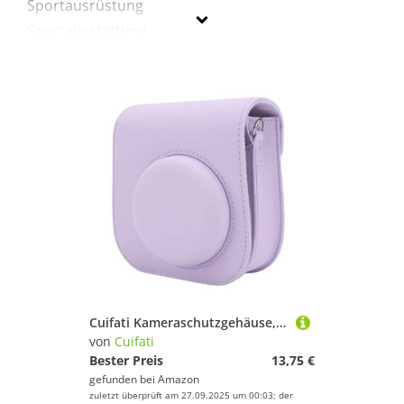
Sportausrüstung
Sportausstattung
Cuifati
Geschlecht
Preis
Lila
Cuifati Kameraschutzgehäuse, Bequemes Berühren Einer Lederkamera, EIN Sauberes Farbgehäuse für Sofortige Kameras (Purple)
von
Cuifati
Bester Preis
13,75 €
gefunden bei
Amazon
zuletzt überprüft am 27.09.2025 um 00:03; der