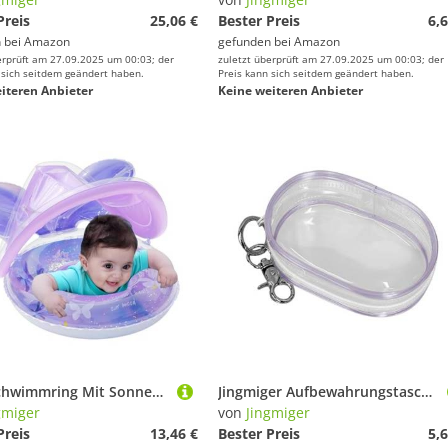
Preis
25,06 €
Bester Preis
6,6
 bei
Amazon
gefunden bei
Amazon
erprüft am 27.09.2025 um 00:03; der
zuletzt überprüft am 27.09.2025 um 00:03; der
 sich seitdem geändert haben.
Preis kann sich seitdem geändert haben.
iteren Anbieter
Keine weiteren Anbieter
Baby Schwimmring Mit Sonnendach | Schwimmhilfe Mit Baby Sonnenschutz - Schmetterlingsform Für Schwimmen See Sommer
Jingmiger Aufbewahrungstasche für Datenkabel, kompakte und transparente Aufbewahrungstasche für Kabel, tragbare Aufbewahrungstasche für Datenkabel, transparente Aufbewahrungsbox, violett, Se référer
gmiger
von
Jingmiger
Preis
13,46 €
Bester Preis
5,6