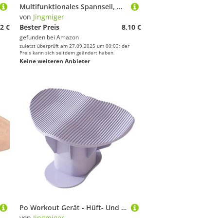
Multifunktionales Spannseil, Widerstandsbänder, Fitnessband, elastisches Band für Krafttraining, 4 Röhren mit Zugpedal für Knöchel, für Anfänger, Fitnessstudio, Bauchmuskeln, Taille
von
Jingmiger
2 €
Bester Preis
8,10 €
gefunden bei
Amazon
zuletzt überprüft am 27.09.2025 um 00:03; der
Preis kann sich seitdem geändert haben.
Keine weiteren Anbieter
Po Workout Gerät - Hüft- Und Poformer | Tragbar Multifunktional Für Fitness Körperformung Zuhause Training
von
Jingmiger