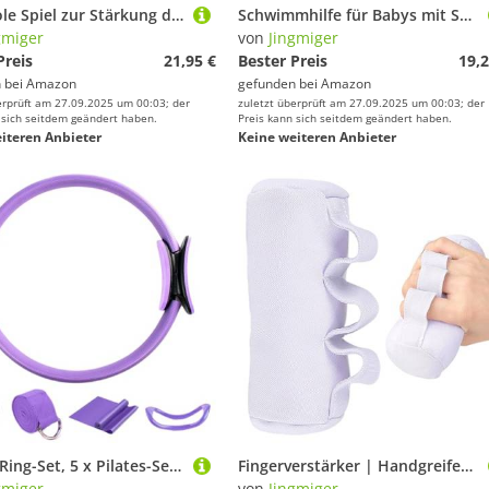
Tarp Hole Spiel zur Stärkung des Teamzusammenhalts | Kollaborative Gruppenaktivitäten mit 6 Bällen | Sportherausforderung für Schulveranstaltungen, Parks, Fitnessstudio und Garten
Schwimmhilfe für Babys mit Sonnendach | Schwimmring für Babys mit Sonnendach und Sonnenschutz – Schwimmmatte Schmetterling für Wasserstuhl, See, , Garten
gmiger
von
Jingmiger
Preis
21,95 €
Bester Preis
19,2
 bei
Amazon
gefunden bei
Amazon
erprüft am 27.09.2025 um 00:03; der
zuletzt überprüft am 27.09.2025 um 00:03; der
 sich seitdem geändert haben.
Preis kann sich seitdem geändert haben.
iteren Anbieter
Keine weiteren Anbieter
Pilates-Ring-Set, 5 x Pilates-Set für Fitness, Pilates-Ringe, Widerstandsanden für Yoga-Bälle, Heimfitnesszubehör, Stretchgürtel
Fingerverstärker | Handgreifer, Fingerverstärker – Trainingsgerät Fitness und Sportausrüstung für Musiker Senioren Kletterer Spieler Boxer
gmiger
von
Jingmiger