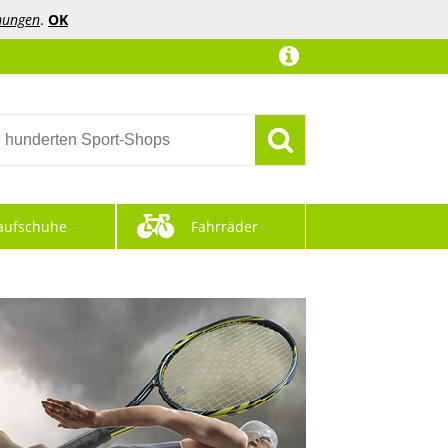
mungen
.
OK
aufschuhe
Fahrräder