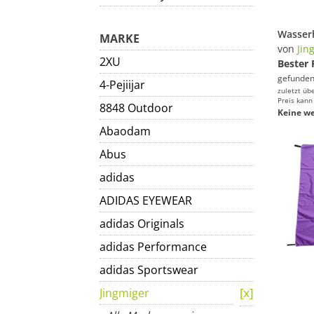
MARKE
von
Jin
2XU
Bester 
gefunden
4-Pejiijar
zuletzt üb
Preis kann
8848 Outdoor
Keine we
Abaodam
Abus
adidas
ADIDAS EYEWEAR
adidas Originals
adidas Performance
adidas Sportswear
Jingmiger