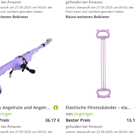
 bei
Amazon
gefunden bei
Amazon
erprüft am 27.09.2025 um 00:03; der
zuletzt überprüft am 27.09.2025 um 00:03; der
 sich seitdem geändert haben.
Preis kann sich seitdem geändert haben.
iteren Anbieter
Keine weiteren Anbieter
Combos Angelrute und Angelrolle, Reiseangelrute | Angelrute klein mit Tasche und Rolle, Maschinen und Angelausrüstung, Meeresangelrute für das Meeresangeln
Elastische Fitnessbänder – elastische Bänder zur Stärkung des Rückens | Fitnessgerät, leicht, rutschfest, für Verbesserung der Gesundheit und Stärkung der Muskulatur
gmiger
von
Jingmiger
Preis
36,17 €
Bester Preis
13,1
 bei
Amazon
gefunden bei
Amazon
erprüft am 27.09.2025 um 00:03; der
zuletzt überprüft am 27.09.2025 um 00:03; der