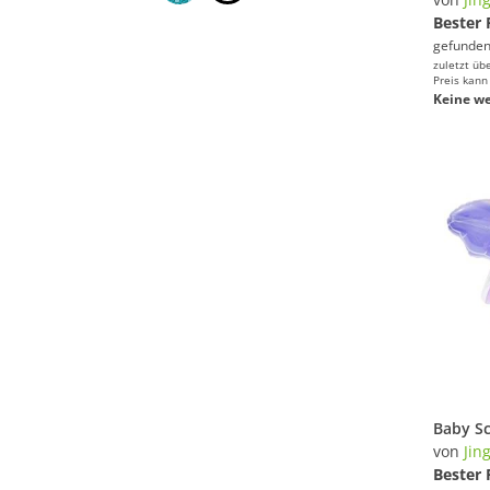
Bester 
gefunden
zuletzt üb
Preis kann
Keine we
von
Jin
Bester 