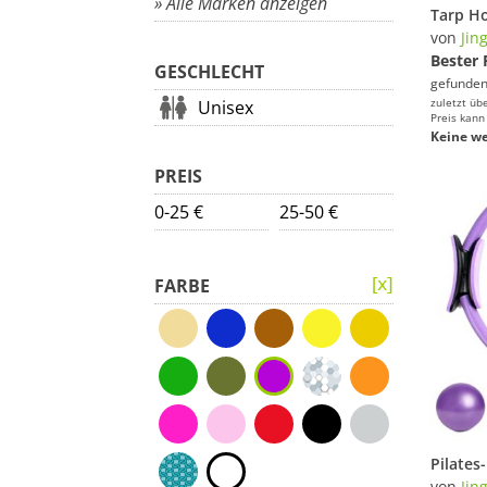
» Alle Marken anzeigen
von
Jin
Bester 
GESCHLECHT
gefunden
zuletzt üb
Unisex
Preis kann
Keine we
PREIS
0-25 €
25-50 €
FARBE
von
Jin