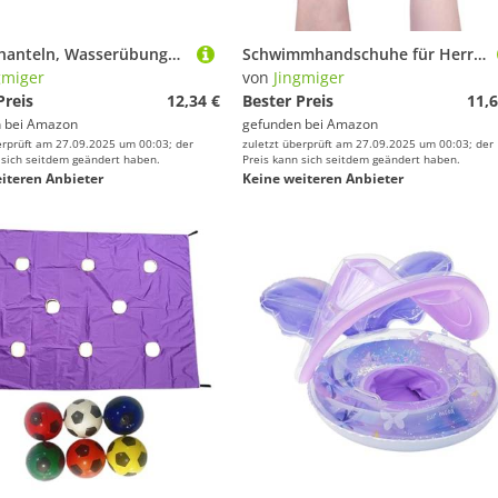
Wasserhanteln, Wasserübungshallen, leichte Pool-Übungen, wiederverwendbar, Trainingsgeräte, tragbar, für Männer und Frauen
Schwimmhandschuhe für Herren, Tauchausrüstung für Schwimmtraining, Aquatic Fitness Widerstand Wasser Schwimmhandschuhe, für Fitnesstraining
gmiger
von
Jingmiger
Preis
12,34 €
Bester Preis
11,6
 bei
Amazon
gefunden bei
Amazon
erprüft am 27.09.2025 um 00:03; der
zuletzt überprüft am 27.09.2025 um 00:03; der
 sich seitdem geändert haben.
Preis kann sich seitdem geändert haben.
iteren Anbieter
Keine weiteren Anbieter