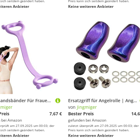
 sich seitdem geändert haben.
Preis kann sich seitdem geändert haben.
iteren Anbieter
Keine weiteren Anbieter
Widerstandsbänder Für Frauen - Achtform Stretchbänder Für Frauen - Rückentraining Elastische Bänder Dehnbänder Für Körperreha Yoga Schulter Arm Bein Kraft - Für Schulter Arme Beine Brustkörper Männer
Ersatzgriff für Angelrolle | Angelrollengriff – ergonomische Hülsen für Anfänger, Reparatur, Herren, Frauen, Werfen
gmiger
von
Jingmiger
Preis
7,67 €
Bester Preis
14,6
 bei
Amazon
gefunden bei
Amazon
erprüft am 27.09.2025 um 00:03; der
zuletzt überprüft am 27.09.2025 um 00:03; der
 sich seitdem geändert haben.
Preis kann sich seitdem geändert haben.
iteren Anbieter
Keine weiteren Anbieter