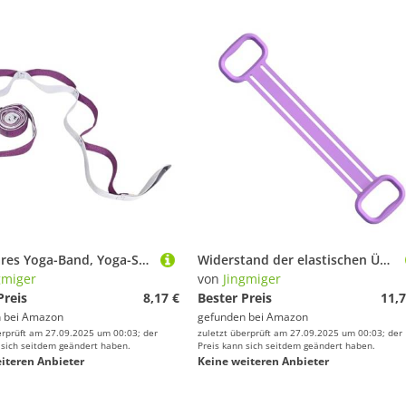
Dehnbares Yoga-Band, Yoga-Stretchband, Beindehnungsgürtel | Widerstandsübungsbänder, Trainingsband, multifunktionales Gymnastikzubehör
Widerstand der elastischen Übungsbänder, Stretchbänder für Übungen, elastische Widerstandsbänder aus Silikon | Krafttraining für Handübungen, Zubehör für das Fitnessstudio zu Hause
gmiger
von
Jingmiger
Preis
8,17 €
Bester Preis
11,7
 bei
Amazon
gefunden bei
Amazon
erprüft am 27.09.2025 um 00:03; der
zuletzt überprüft am 27.09.2025 um 00:03; der
 sich seitdem geändert haben.
Preis kann sich seitdem geändert haben.
iteren Anbieter
Keine weiteren Anbieter