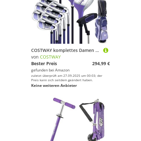
COSTWAY komplettes Damen Golfschläger Set, 11 teilige Golfschlägersätze rechtshändig mit Tragetasche & Regenhaube, Golfset mit 1 Driver & 3 Fairway & 5 Hybrid & 5/6/7/8/9/ P/S Eisen & Putter (Lila)
von
COSTWAY
Bester Preis
294,99 €
gefunden bei
Amazon
zuletzt überprüft am 27.09.2025 um 00:03; der
Preis kann sich seitdem geändert haben.
Keine weiteren Anbieter