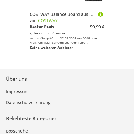
COSTWAY Balance Board aus Holz, Balancebrett, Balance Trainer Trickboard für zuhause, inkl. Korkrolle, Balance-board aus 8 hochwertigen Holzschichten gepresst (Lila)
von
COSTWAY
Bester Preis
59,99 €
gefunden bei
Amazon
zuletzt überprüft am 27.09.2025 um 00:03; der
Preis kann sich seitdem geändert haben.
Keine weiteren Anbieter
Über uns
Impressum
Datenschutzerklärung
Beliebteste Kategorien
Boxschuhe