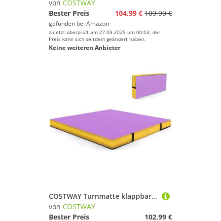
von
COSTWAY
Bester Preis
104,99 €
109,99 €
gefunden bei
Amazon
zuletzt überprüft am 27.09.2025 um 00:03; der
Preis kann sich seitdem geändert haben.
Keine weiteren Anbieter
COSTWAY Turnmatte klappbar, 122 x 122 x 10 cm Weichbodenmatte, Gymnastikmatte faltbar & tragbar, quadratische Sportmatte aus PU-Bezug mit Tragegriffe, Yogamatte indoor für Kinder, Erwachsene (Lila)
von
COSTWAY
Bester Preis
102,99 €