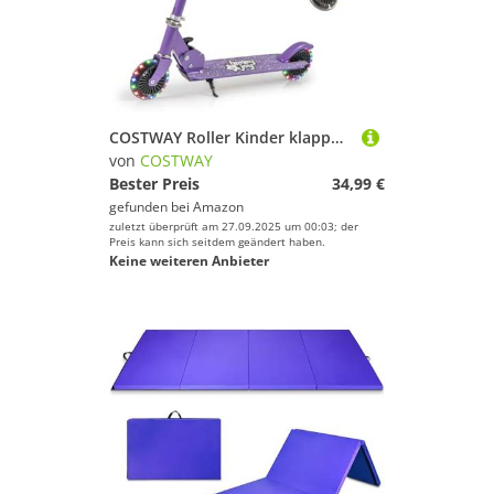
COSTWAY Roller Kinder klappbar, Kinderroller mit LED-Räder, Lenker, Ständer & Tragegurt, Scooter höhenverstellbar, Tretroller Cityroller Kickscooter für Jungen & Mädchen ab 3 Jahren (Lila)
von
COSTWAY
Bester Preis
34,99 €
gefunden bei
Amazon
zuletzt überprüft am 27.09.2025 um 00:03; der
Preis kann sich seitdem geändert haben.
Keine weiteren Anbieter