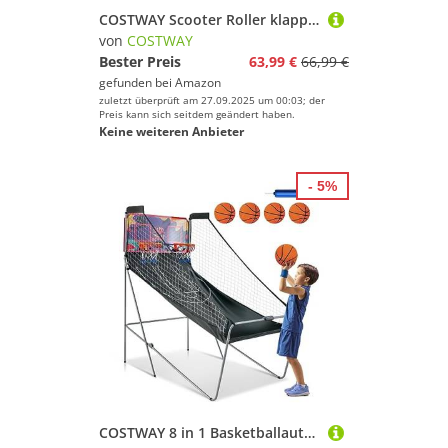
COSTWAY Scooter Roller klappbar, Tretroller höhenverstellbar, Cityroller 100kg Tragkraft, Sport Kickscooter, Kickroller mit 2 LED Rädern & ABEC-7 Kugellager (Lila)
von
COSTWAY
Bester Preis
63,99 €
66,99 €
gefunden bei
Amazon
zuletzt überprüft am 27.09.2025 um 00:03; der
Preis kann sich seitdem geändert haben.
Keine weiteren Anbieter
- 5%
COSTWAY 8 in 1 Basketballautomat, elektrischer Baskeltballständer klappbar, Schießmaschine mit 4 Bällen, Luftpumpe & 8 Spielmodi, Arcade Basketballspiele Kinder für 2 Spieler (Lila)