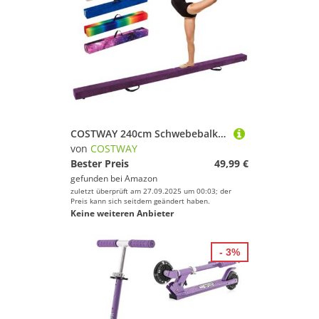
COSTWAY 240cm Schwebebalken Kinder, Balancierbalken klappbar, Gymnastikbalken mit Tragegriff & rutschfestem Boden, Gymnastik Balance Balken, Turnbalken Balance Beam für Zuhause (Lila)
von
COSTWAY
Bester Preis
49,99 €
gefunden bei
Amazon
zuletzt überprüft am 27.09.2025 um 00:03; der
Preis kann sich seitdem geändert haben.
Keine weiteren Anbieter
- 3%