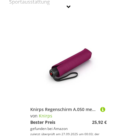
Sportausstattung
Knirps
Geschlecht
Preis
% Sale
Lila
Knirps Regenschirm A.050 medium manual (violet)
von
Knirps
Bester Preis
25,92 €
gefunden bei
Amazon
zuletzt überprüft am 27.09.2025 um 00:03; der