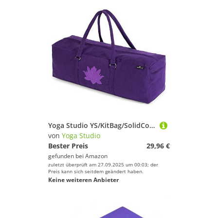
Yoga Studio YS/KitBag/SolidColours/Purple Yoga Kit, 71 x 23 x 18 cm, Baumwolle Yogamatte Tasche mit Aufbewahrungstaschen, YKK Reißverschluss-Lila, violett, Size:71cmx23x18cm
von
Yoga Studio
Bester Preis
29,96 €
gefunden bei
Amazon
zuletzt überprüft am 27.09.2025 um 00:03; der
Preis kann sich seitdem geändert haben.
Keine weiteren Anbieter