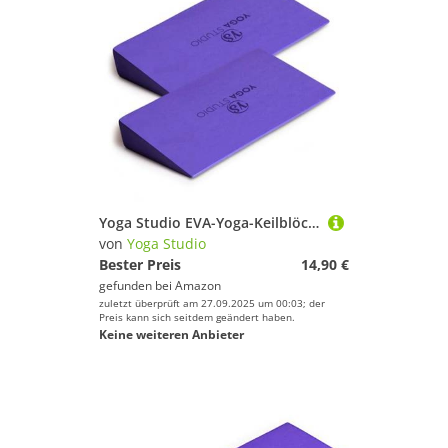
Yoga Studio EVA-Yoga-Keilblöcke, 2 Stück, Schrägbrett, Wadendehner, leichter EVA-Schaum, Mini-Halbkeile, rutschfester Yoga-Keil für Handgelenke und Hände, Violett
von
Yoga Studio
Bester Preis
14,90 €
gefunden bei
Amazon
zuletzt überprüft am 27.09.2025 um 00:03; der
Preis kann sich seitdem geändert haben.
Keine weiteren Anbieter