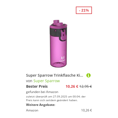
- 21%
Super Sparrow Trinkflasche Kinder - Tritan Wasserflasche - 500ml - BPA-frei - Ideale Sportflasche - EIN-klick Schnellfluss TouchGulp Trinkflaschen - Leicht, Nachhaltig
von
Super Sparrow
Bester Preis
10,26 €
12,95 €
gefunden bei
Amazon
zuletzt überprüft am 27.09.2025 um 00:04; der
Preis kann sich seitdem geändert haben.
Weitere Angebote:
Amazon
10,26 €