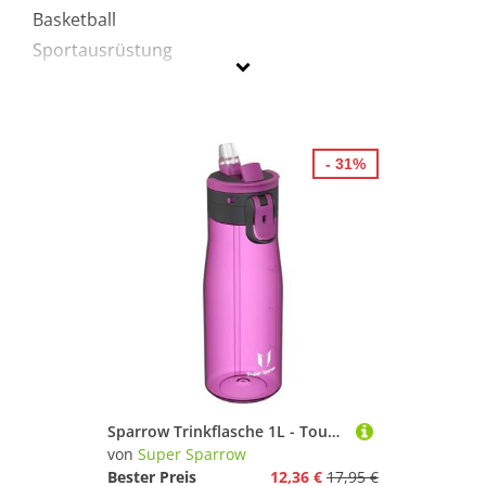
Basketball
Sportausrüstung
Super Sparrow
Geschlecht
- 31%
Preis
% Sale
Lila
Sparrow Trinkflasche 1L - TouchFlow Tritan Wasserflasche - BPA-frei - Sportflasche Auslaufsicher - Trinkflaschen mit Strohhalm für Sport, Outdoor - Leicht, Nachhaltig
von
Super Sparrow
Bester Preis
12,36 €
17,95 €