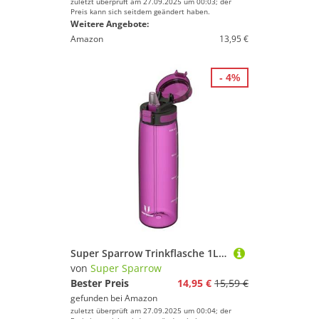
zuletzt überprüft am 27.09.2025 um 00:03; der
Preis kann sich seitdem geändert haben.
Weitere Angebote:
Amazon
13,95 €
- 4%
Super Sparrow Trinkflasche 1L - TouchSip Wasserflasche - BPA-frei - Ideale Sportflasche - Strohhalm Tritan Flasche für Sport, Outdoor und Camping - Leicht, Nachhaltig
von
Super Sparrow
Bester Preis
14,95 €
15,59 €
gefunden bei
Amazon
zuletzt überprüft am 27.09.2025 um 00:04; der