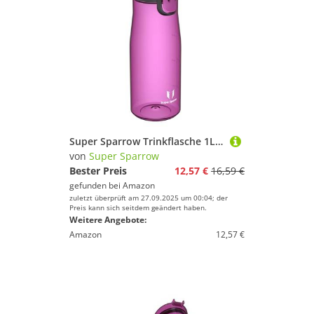
Super Sparrow Trinkflasche 1L - Tritan Wasserflasche - BPA-frei - Ideale Sportflasche - EIN-klick Schnellfluss TouchGulp Trinkflaschen - Leicht, Nachhaltig
von
Super Sparrow
Bester Preis
12,57 €
16,59 €
gefunden bei
Amazon
zuletzt überprüft am 27.09.2025 um 00:04; der
Preis kann sich seitdem geändert haben.
Weitere Angebote:
Amazon
12,57 €