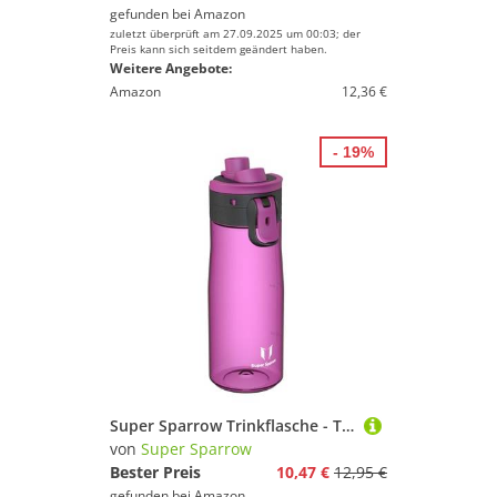
gefunden bei
Amazon
zuletzt überprüft am 27.09.2025 um 00:03; der
Preis kann sich seitdem geändert haben.
Weitere Angebote:
Amazon
12,36 €
- 19%
Super Sparrow Trinkflasche - Tritan Wasserflasche - 750ml - BPA-frei - Ideale Sportflasche - EIN-klick Schnellfluss TouchGulp Trinkflaschen - Leicht, Nachhaltig
von
Super Sparrow
Bester Preis
10,47 €
12,95 €
gefunden bei
Amazon