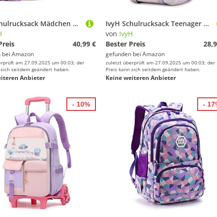
IvyH Schulrucksack Mädchen Teenager, Kinderrucksack mit Lunch-Taschen Bleistift Etui Rucksäcke Jugendliche Jungen 3-In-1 Schulranzen für Schule,Lila
IvyH Schulrucksack Teenager Rucksack Mädchen Jungen, Lässige Daypack groß Wasserdicht für Mädchen 3-9. klasse Schulranzen für die Oberstufe College Reiserucksack, Lila
H
von
IvyH
Preis
40,99 €
Bester Preis
28,9
 bei
Amazon
gefunden bei
Amazon
erprüft am 27.09.2025 um 00:03; der
zuletzt überprüft am 27.09.2025 um 00:03; der
 sich seitdem geändert haben.
Preis kann sich seitdem geändert haben.
iteren Anbieter
Keine weiteren Anbieter
- 10%
- 1