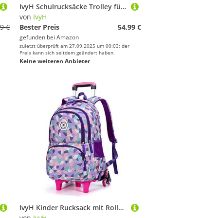
IvyH Schulrucksäcke Trolley für Kinder, Rucksack Teenager Schulranzen Mädchen mit 6 Räder Trolley Schultaschen für Grund- und Mittelschule (Lila)
von
IvyH
9 €
Bester Preis
54,99 €
gefunden bei
Amazon
zuletzt überprüft am 27.09.2025 um 00:03; der
Preis kann sich seitdem geändert haben.
Keine weiteren Anbieter
IvyH Kinder Rucksack mit Rollen, Schulranzen Trolley Schultasche Multifunktions Trolley Schulrucksack für Teenager Jungen Mädchen, Lila
von
IvyH