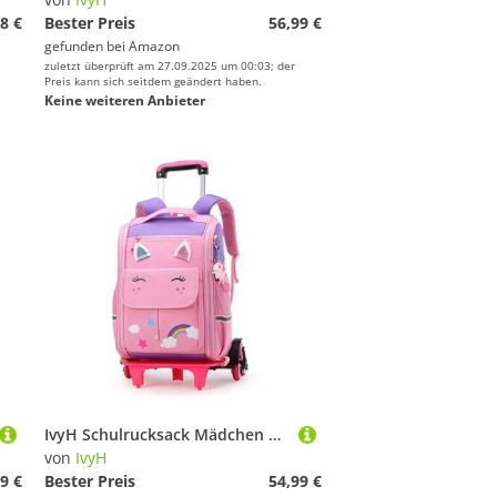
8 €
Bester Preis
56,99 €
gefunden bei
Amazon
zuletzt überprüft am 27.09.2025 um 00:03; der
Preis kann sich seitdem geändert haben.
Keine weiteren Anbieter
IvyH Schulrucksack Mädchen Teenager Rollen Trolleytasche Schulranzen Schulranzen Mädchen mit Rollen Schultasche Trolley Kinderrucksack Schultasche Laptoptasche 6-12 Jahre Alt, Lila
von
IvyH
9 €
Bester Preis
54,99 €