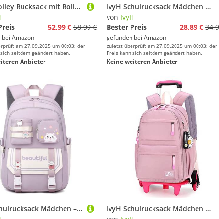
IvyH Trolley Rucksack mit Rollen, 16 Zoll Modisch Kinder Schulranzen mit Rollen für Mädchen, Abnehmbare Schulrucksack Trolley mit Räder, 1-4.Klasse, Lila
IvyH Schulrucksack Mädchen Teenager Schultaschen Jungen Ranzen Ergonomischem Kinder Rucksäcke Verweilen Druck Schulranzen für 8 10 15 Jahre School Bags for Boys Girls Schulranzen Groß für Schule
H
von
IvyH
Preis
52,99 €
58,99 €
Bester Preis
28,89 €
34,9
 bei
Amazon
gefunden bei
Amazon
erprüft am 27.09.2025 um 00:03; der
zuletzt überprüft am 27.09.2025 um 00:03; der
 sich seitdem geändert haben.
Preis kann sich seitdem geändert haben.
iteren Anbieter
Keine weiteren Anbieter
IvyH Schulrucksack Mädchen – Kinderrucksack Große Kapazität Daypack Wasserdicht, Schultaschen Ideal für Mädchen Jungen im Alter von 2-6. Klasse, Lila
IvyH Schulrucksack Mädchen Teenager Schulranzen Trolley für Kinder Rucksack Lässig Kinderrucksack mit 6 Räder Trolley Schultasche Grundschultasche
H
von
IvyH