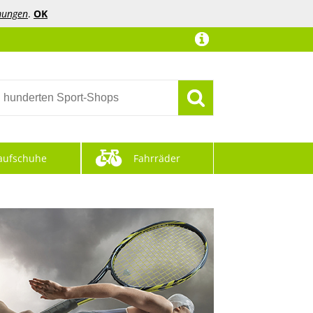
mungen
.
OK
aufschuhe
Fahrräder