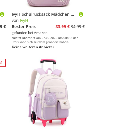
IvyH Schulrucksack Mädchen Rucksack Teenager, Wasserdicht Schulranzen Mädchen der 5. bis 9. Klasse, Modisch Lässiger Daypack aus Nylon mit Große Kapazität, Lila
von
IvyH
9 €
Bester Preis
33,99 €
34,99 €
gefunden bei
Amazon
zuletzt überprüft am 27.09.2025 um 00:03; der
Preis kann sich seitdem geändert haben.
Keine weiteren Anbieter
7%