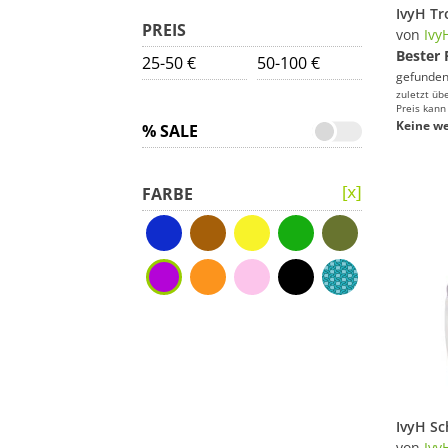
PREIS
von
Ivy
Bester 
25-50 €
50-100 €
gefunden
zuletzt üb
Preis kann
Keine we
% SALE
FARBE
von
Ivy