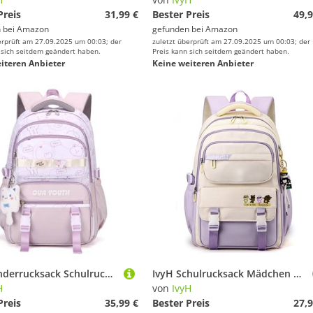
Preis
31,99 €
Bester Preis
49,9
 bei
Amazon
gefunden bei
Amazon
erprüft am 27.09.2025 um 00:03; der
zuletzt überprüft am 27.09.2025 um 00:03; der
 sich seitdem geändert haben.
Preis kann sich seitdem geändert haben.
iteren Anbieter
Keine weiteren Anbieter
IvyH Kinderrucksack Schulrucksack Mädchen Teenager Rucksack Lässige Daypack Wasserdicht, Schulranzen Mädchen 2-6. klasse mit Großer Kapazität Grundschulen Gymnasien Universität, Lila
IvyH Schulrucksack Mädchen Rucksack Teenager Lässige Daypack Wasserdicht, 15,6 Zoll Laptop-Rucksack für Jungen Mädchen 3-9. klasse Grundschulen Gymnasien Universität Schultasche Groß, Violett
H
von
IvyH
Preis
35,99 €
Bester Preis
27,9