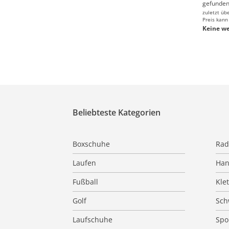
gefunden
zuletzt üb
Preis kann
Keine we
Beliebteste Kategorien
Boxschuhe
Rad
Laufen
Han
Fußball
Kle
Golf
Sc
Laufschuhe
Spo