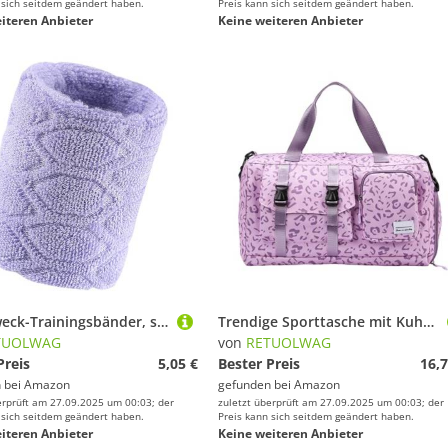
 sich seitdem geändert haben.
Preis kann sich seitdem geändert haben.
iteren Anbieter
Keine weiteren Anbieter
Mehrzweck-Trainingsbänder, schweißresistente Materialien, farbechte Konstruktion für Outdoor-Indoor-Fitness, verstärkte Nähte, Sport-Handgelenkbandage
Trendige Sporttasche mit Kuh-Leopardenmuster, praktisches Oxford-Gewebe, mehrere Fächer, wasserabweisend, für Fitnessstudio, Schwimmen, Reisezubehör, wasserabweisend, Gepäcktasche, violett, Mass
TUOLWAG
von
RETUOLWAG
Preis
5,05 €
Bester Preis
16,7
 bei
Amazon
gefunden bei
Amazon
erprüft am 27.09.2025 um 00:03; der
zuletzt überprüft am 27.09.2025 um 00:03; der
 sich seitdem geändert haben.
Preis kann sich seitdem geändert haben.
iteren Anbieter
Keine weiteren Anbieter