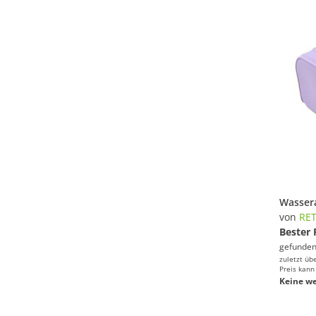
von
RE
Bester 
gefunden
zuletzt üb
Preis kann
Keine we