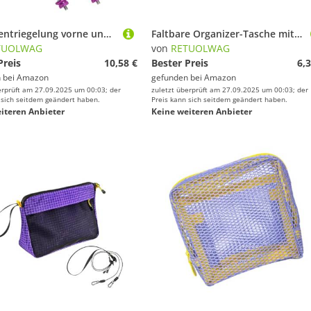
Schnellentriegelung vorne und hinten, Mountainbike-Spieß, Fahrräder, Radnabe, schnelles Lösen von Spießen für Rennräder, Mountainbikes, Radnabe vorne und hinten
Faltbare Organizer-Tasche mit Schleifen-Design, multifunktional, Reise-Kulturbeutel, personalisierbar, hellviolett, Einheitsgröße
TUOLWAG
von
RETUOLWAG
Preis
10,58 €
Bester Preis
6,3
 bei
Amazon
gefunden bei
Amazon
erprüft am 27.09.2025 um 00:03; der
zuletzt überprüft am 27.09.2025 um 00:03; der
 sich seitdem geändert haben.
Preis kann sich seitdem geändert haben.
iteren Anbieter
Keine weiteren Anbieter