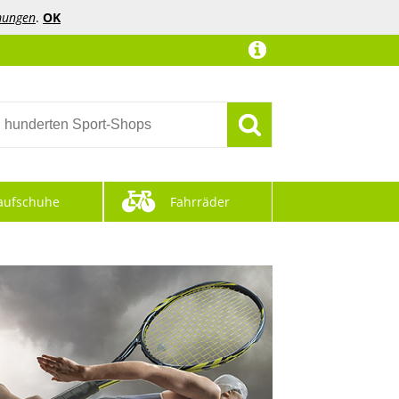
mungen
.
OK
aufschuhe
Fahrräder