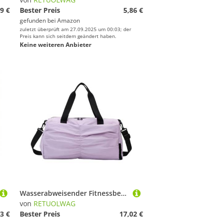
9 €
Bester Preis
5,86 €
gefunden bei
Amazon
zuletzt überprüft am 27.09.2025 um 00:03; der
Preis kann sich seitdem geändert haben.
Keine weiteren Anbieter
Wasserabweisender Fitnessbegleiter mit speziellem Schuhfach, verstellbarer Riemen für bequemes Training, Reisen, atmungsaktiver Turnbeutel für Damen und Herren, violett, Mass Beauty
von
RETUOLWAG
3 €
Bester Preis
17,02 €