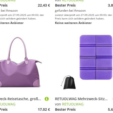
Preis
22,43 €
Bester Preis
3,8
 bei
Amazon
gefunden bei
Amazon
erprüft am 27.09.2025 um 00:03; der
zuletzt überprüft am 27.09.2025 um 00:03; der
 sich seitdem geändert haben.
Preis kann sich seitdem geändert haben.
iteren Anbieter
Keine weiteren Anbieter
Mehrzweck-Reisetasche, große Kapazität, Organizer, wasserabweisend, Oxford-Schultertaschen für Profis, Allzweck-Reisezubehör-Organizer, hellviolett, Mass Beauty
RETUOLWAG Mehrzweck-Sitzmatte für den Außenbereich, thermisch isoliert, für Camping, Picknicks, Reisen, leichte Wanderunterlage
TUOLWAG
von
RETUOLWAG
Preis
17,02 €
Bester Preis
5,6