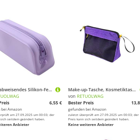
Wasserabweisendes Silikon-Federmäppchen mit Reißverschluss, tragbare Stift-Organizer-Tasche für Studenten, Büro, professionelle Studenten, Federmäppchen, violett
Make-up-Tasche, Kosmetiktasche, große Kapazität, Kulturbeutel, Reise-Kulturbeutel, Outdoor, Radfahren, für Damen, Herren, Hand-Make-up, Kulturbeutel, Reisekosmetik, große Kapazität, violett, No
TUOLWAG
von
RETUOLWAG
Preis
6,55 €
Bester Preis
13,8
 bei
Amazon
gefunden bei
Amazon
erprüft am 27.09.2025 um 00:03; der
zuletzt überprüft am 27.09.2025 um 00:03; der
 sich seitdem geändert haben.
Preis kann sich seitdem geändert haben.
iteren Anbieter
Keine weiteren Anbieter