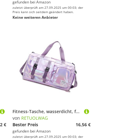
gefunden bei
Amazon
zuletzt überprüft am 27.09.2025 um 00:03; der
Preis kann sich seitdem geändert haben.
Keine weiteren Anbieter
Fitness-Tasche, wasserdicht, für Reisen, Trocken- und Nass-Trenngepäck, großes Fassungsvermögen, Training, Wochenender, Fitness, Fitnessstudio, Sport für den täglichen Gebrauch, violett, Einheitsgröße
von
RETUOLWAG
2 €
Bester Preis
16,56 €
gefunden bei
Amazon
zuletzt überprüft am 27.09.2025 um 00:03; der