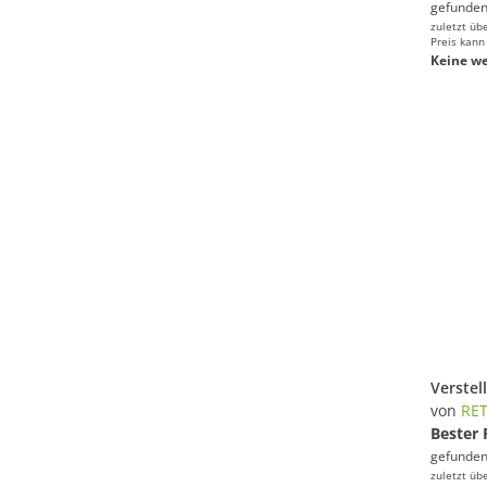
gefunden
zuletzt üb
Preis kann
Keine we
von
RE
Bester 
gefunden
zuletzt üb