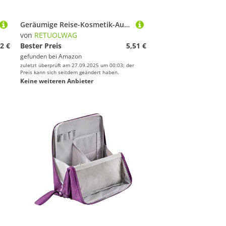
Geräumige Reise-Kosmetik-Aufbewahrungstaschen, kompakt, tragbar, Polyester, Kulturbeutel für den täglichen Gebrauch, wasserdichte Polyester-Kosmetiktasche, violett, Einheitsgröße
von
RETUOLWAG
2 €
Bester Preis
5,51 €
gefunden bei
Amazon
zuletzt überprüft am 27.09.2025 um 00:03; der
Preis kann sich seitdem geändert haben.
Keine weiteren Anbieter