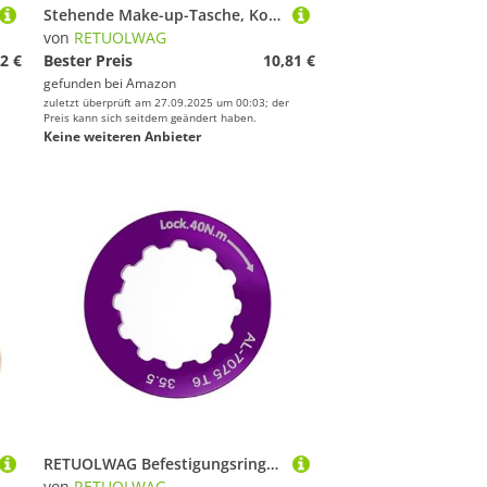
Stehende Make-up-Tasche, Kosmetiktasche, großes Fassungsvermögen, Kulturbeutel, Schreibwaren, Organizer, Hautpflege, Reisen, tragbar, Kosmetik, großes Fassungsvermögen, Toilettenartikel, stehendes
von
RETUOLWAG
2 €
Bester Preis
10,81 €
gefunden bei
Amazon
zuletzt überprüft am 27.09.2025 um 00:03; der
Preis kann sich seitdem geändert haben.
Keine weiteren Anbieter
RETUOLWAG Befestigungsringe für Schwungradabdeckung aus Aluminiumlegierung, 11T Kassetten, Fahrradkassetten, Verriegelungsringe, Befestigungskappen
von
RETUOLWAG