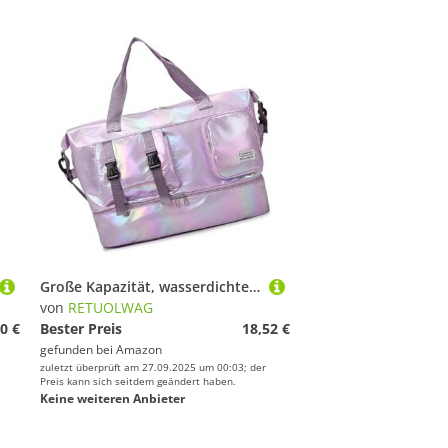
Große Kapazität, wasserdichter Turnbeutel mit separatem Schuhfach und trockener Nassaufbewahrung für Reisen, Fitness, Training, wasserdichter Nylon-Turnbeutel für Sport und Outdoor, violett, Mass
von
RETUOLWAG
0 €
Bester Preis
18,52 €
gefunden bei
Amazon
zuletzt überprüft am 27.09.2025 um 00:03; der
Preis kann sich seitdem geändert haben.
Keine weiteren Anbieter