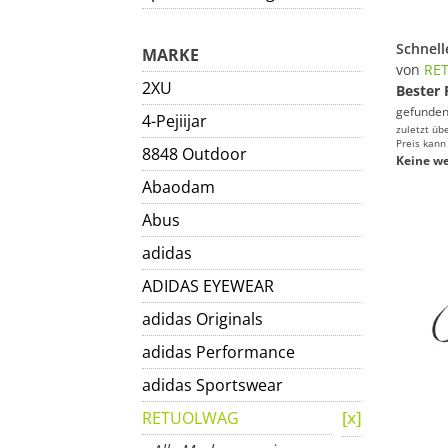
MARKE
von
RE
2XU
Bester 
gefunden
4-Pejiijar
zuletzt üb
Preis kann
8848 Outdoor
Keine we
Abaodam
Abus
adidas
ADIDAS EYEWEAR
adidas Originals
adidas Performance
adidas Sportswear
RETUOLWAG