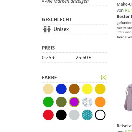
» Alle Marken anzeigen
von
RE
Bester 
GESCHLECHT
gefunden
zuletzt üb
Unisex
Preis kann
Keine we
PREIS
0-25 €
25-50 €
FARBE
von
RE