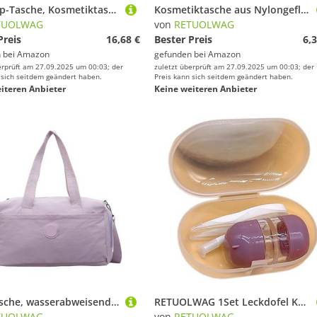
Make-up-Tasche, Kosmetiktasche, große Kapazität, Kulturbeutel, Reise-Kulturbeutel, Outdoor, Radfahren, für Damen, Herren, Hand-Make-up, Kulturbeutel, Reisekosmetik, große Kapazität, violett, Add
Kosmetiktasche aus Nylongeflecht, quadratische Netze, Reise-Aufbewahrungstasche, tragbare Make-up-Tasche mit Reißverschluss, Reise-Kosmetik-Aufbewahrungstasche, Violett, Einheitsgröße
TUOLWAG
von
RETUOLWAG
Preis
16,68 €
Bester Preis
6,3
 bei
Amazon
gefunden bei
Amazon
erprüft am 27.09.2025 um 00:03; der
zuletzt überprüft am 27.09.2025 um 00:03; der
 sich seitdem geändert haben.
Preis kann sich seitdem geändert haben.
iteren Anbieter
Keine weiteren Anbieter
Reisetasche, wasserabweisend, Fitness, Wochenendtraining, Übernachtungstraining mit Trocken- und Nass-Trennung, Krankenhaus, Fitness, Reisen, Fitnessstudio, Training mit Schuhfach, Gepäck, violett
RETUOLWAG 1Set Leckdofel Kontaktlinsen Fall Multifunktionsfall Für Modebenutzer Haltbarkeithalter
TUOLWAG
von
RETUOLWAG