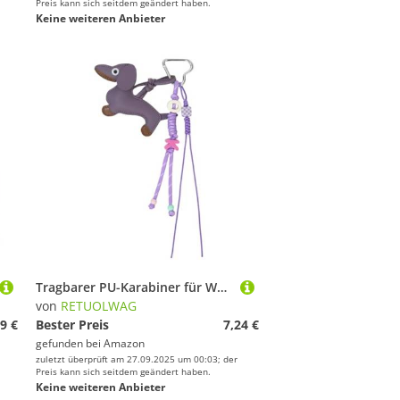
Preis kann sich seitdem geändert haben.
Keine weiteren Anbieter
Tragbarer PU-Karabiner für Wursthund, Schlüsselhalter zum Anklippen, für Taschen, Reisen und Outdoor-Zubehör, modisches Taschenanhänger-Zubehör
von
RETUOLWAG
9 €
Bester Preis
7,24 €
gefunden bei
Amazon
zuletzt überprüft am 27.09.2025 um 00:03; der
Preis kann sich seitdem geändert haben.
Keine weiteren Anbieter