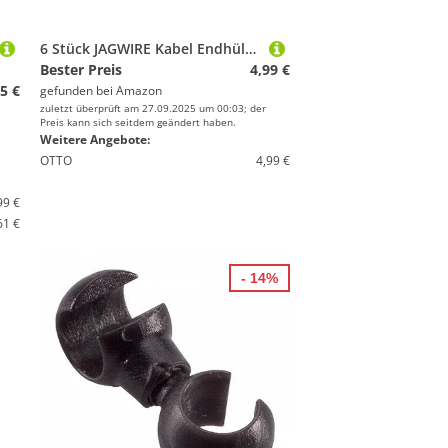
6 Stück JAGWIRE Kabel Endhülsen Bowdenzug Kappen Cable Crimps Tips 1-1,8mm Alu Schwarz
Bester Preis
4,99 €
5 €
gefunden bei
Amazon
zuletzt überprüft am 27.09.2025 um 00:03; der
Preis kann sich seitdem geändert haben.
Weitere Angebote:
OTTO
4,99 €
99 €
61 €
- 14%