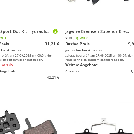
Jagwire Sport Dot Kit Hydraulischer Bremskit, Schwarz, 2 m
Jagwire Bremsen Zubehör Bremsleitungshalter Alu
wire
von
Jagwire
Preis
31,21 €
Bester Preis
9,9
 bei
Amazon
gefunden bei
Amazon
erprüft am 27.09.2025 um 00:04; der
zuletzt überprüft am 27.09.2025 um 00:04; der
 sich seitdem geändert haben.
Preis kann sich seitdem geändert haben.
parnis
Weitere Angebote:
Angebote:
Amazon
9,
42,21 €