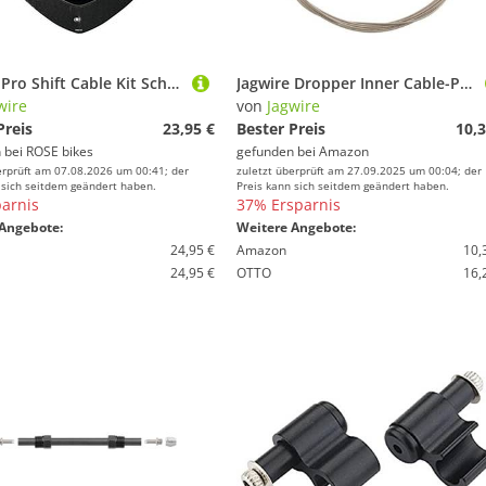
Jagwire Pro Shift Cable Kit Schaltzug-Komplettset
Jagwire Dropper Inner Cable-Pro Polished Stainless-0.8x2000mm Kabel für Teleskopsattel, Schwarz, one Size
wire
von
Jagwire
Preis
23,95 €
Bester Preis
10,3
 bei
ROSE bikes
gefunden bei
Amazon
erprüft am 07.08.2026 um 00:41; der
zuletzt überprüft am 27.09.2025 um 00:04; der
 sich seitdem geändert haben.
Preis kann sich seitdem geändert haben.
arnis
37% Ersparnis
Angebote:
Weitere Angebote:
24,95 €
Amazon
10,
24,95 €
OTTO
16,