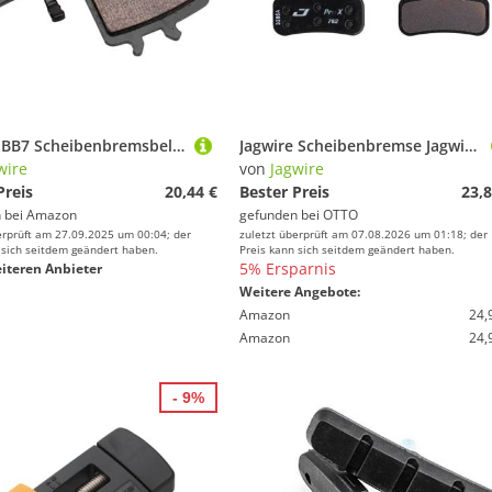
Jagwire BB7 Scheibenbremsbelag MTB Pro Extreme Avid
Jagwire Scheibenbremse Jagwire Disc Pro Extreme Sintered Bremsbeläge Schwarz - Aggressive Bre
wire
von
Jagwire
Preis
20,44 €
Bester Preis
23,8
 bei
Amazon
gefunden bei
OTTO
erprüft am 27.09.2025 um 00:04; der
zuletzt überprüft am 07.08.2026 um 01:18; der
 sich seitdem geändert haben.
Preis kann sich seitdem geändert haben.
5% Ersparnis
iteren Anbieter
Weitere Angebote:
Amazon
24,
Amazon
24,
- 9%