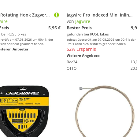
Jagwire Rotating Hook Zugverbinder
Jagwire Pro Indexed Mini Inline Zugeinsteller
wire
von
Jagwire
Preis
5,95 €
Bester Preis
9,9
 bei
ROSE bikes
gefunden bei
ROSE bikes
erprüft am 07.08.2026 um 00:41; der
zuletzt überprüft am 07.08.2026 um 00:41; der
 sich seitdem geändert haben.
Preis kann sich seitdem geändert haben.
52% Ersparnis
iteren Anbieter
Weitere Angebote:
Boc24
13,
OTTO
20,