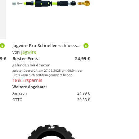
Jagwire Pro Schnellverschlusssystem Adapter-sram Level Kit-Anschluss Unisex Erwachsene, schwarz
von
Jagwire
9 €
Bester Preis
24,99 €
gefunden bei
Amazon
zuletzt überprüft am 27.09.2025 um 00:04; der
Preis kann sich seitdem geändert haben.
18% Ersparnis
Weitere Angebote:
Amazon
24,99 €
OTTO
30,33 €