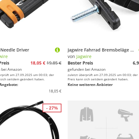
 Needle Driver
Jagwire Fahrrad Bremsbeläge B.-Schuh SwitchB Cantilever, Schwarz
wire
von
Jagwire
Preis
18,05 €
19,85 €
Bester Preis
6,9
 bei
Amazon
gefunden bei
Amazon
erprüft am 27.09.2025 um 00:03; der
zuletzt überprüft am 27.09.2025 um 00:03; der
 sich seitdem geändert haben.
Preis kann sich seitdem geändert haben.
Angebote:
Keine weiteren Anbieter
18,05 €
- 27%