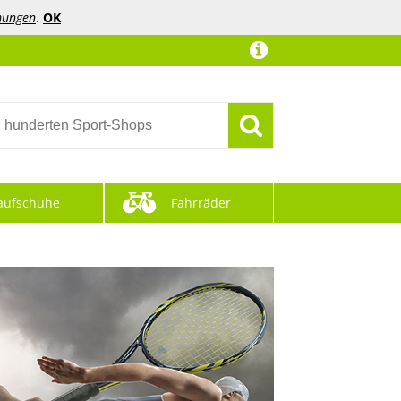
mungen
.
OK
aufschuhe
Fahrräder