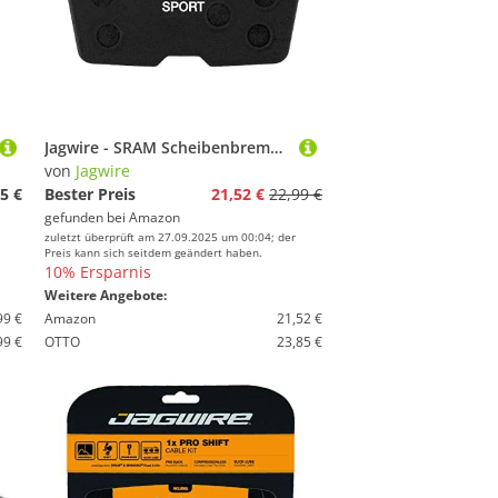
Jagwire - SRAM Scheibenbremsbeläge | Pro Extreme Sintered | SRAM Code RSC, Code R, Code (2011-2016), Schwarz
von
Jagwire
5 €
Bester Preis
21,52 €
22,99 €
gefunden bei
Amazon
zuletzt überprüft am 27.09.2025 um 00:04; der
Preis kann sich seitdem geändert haben.
10% Ersparnis
Weitere Angebote:
99 €
Amazon
21,52 €
99 €
OTTO
23,85 €