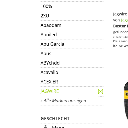
100%
2XU
von
Jag
Abaodam
Bester 
gefunden
Aboiled
zuletzt üb
Preis kann
Abu Garcia
Keine we
Abus
ABYchdd
Acavallo
ACEXIER
JAGWIRE
» Alle Marken anzeigen
GESCHLECHT