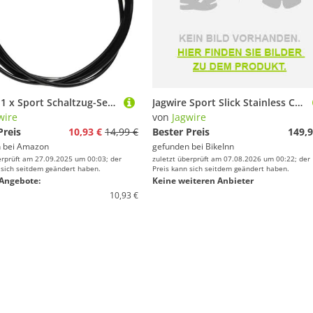
Jagwire 1 x Sport Schaltzug-Set, schwarz
Jagwire Sport Slick Stainless Campagnolo Shift Cable 1.1x2300 Mm 100 Units Schwarz
wire
von
Jagwire
Preis
10,93 €
14,99 €
Bester Preis
149,9
 bei
Amazon
gefunden bei
BikeInn
erprüft am 27.09.2025 um 00:03; der
zuletzt überprüft am 07.08.2026 um 00:22; der
 sich seitdem geändert haben.
Preis kann sich seitdem geändert haben.
Angebote:
Keine weiteren Anbieter
10,93 €