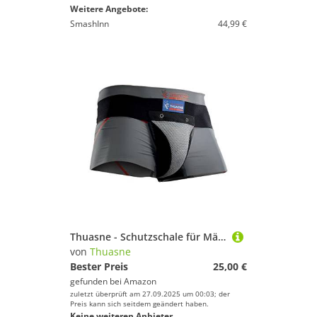
Weitere Angebote:
SmashInn
44,99 €
Thuasne - Schutzschale für Männer - Hartschale für Kampfsportarten, Boxen, Karate, Taekwondo - Handball, Rugby - Breiter elastischer Haltegurt - S
von
Thuasne
Bester Preis
25,00 €
gefunden bei
Amazon
zuletzt überprüft am 27.09.2025 um 00:03; der
Preis kann sich seitdem geändert haben.
Keine weiteren Anbieter