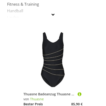
Fitness & Training
Handball
Laufen
Schwimmen
Segeln
Sportausrüstung
Sportausstattung
Sportbekleidung
Turnen & Gymnastik
Yoga
Thuasne
Geschlecht
Thuasne Badeanzug Thuasne Silima Badeanzug Ancona
Preis
von
Thuasne
Bester Preis
85,90 €