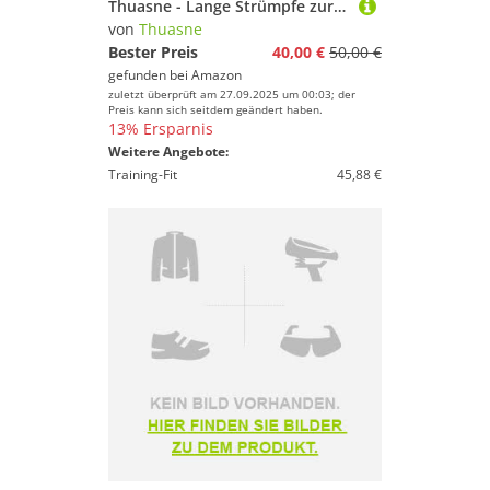
Thuasne - Lange Strümpfe zur Regeneration UP Recovery - Degressive Kompression vom Knöchel bis zur Wade - Schwarz, 39-42, M, Long
von
Thuasne
Bester Preis
40,00 €
50,00 €
gefunden bei
Amazon
zuletzt überprüft am 27.09.2025 um 00:03; der
Preis kann sich seitdem geändert haben.
13% Ersparnis
Weitere Angebote:
Training-Fit
45,88 €