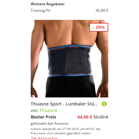
Weitere Angebote:
Training-Fit
45,88 €
- 20%
Thuasne Sport - Lumbaler Stützgürtel - Lumbalgie, Bandscheiben-/Lumbalverstauchung, Rückenschmerzen - Stützkraft 3/3 - CE Medizinisches Gerät - Größe XL
von
Thuasne
Bester Preis
44,00 €
55,00 €
gefunden bei
Amazon
zuletzt überprüft am 27.09.2025 um 00:03; der
Preis kann sich seitdem geändert haben.
1% Ersparnis