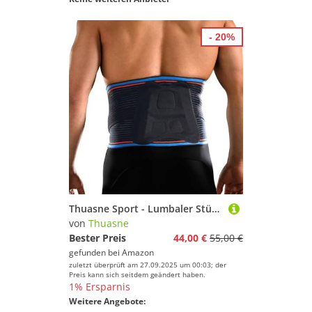
- 20%
Thuasne Sport - Lumbaler Stützgürtel - Lumbalgie, Bandscheiben-/Lumbalverstauchung, Rückenschmerzen - Stützkraft 3/3 - CE Medizinisches Gerät - Größe XXL
von
Thuasne
Bester Preis
44,00 €
55,00 €
gefunden bei
Amazon
zuletzt überprüft am 27.09.2025 um 00:03; der
Preis kann sich seitdem geändert haben.
1% Ersparnis
Weitere Angebote: