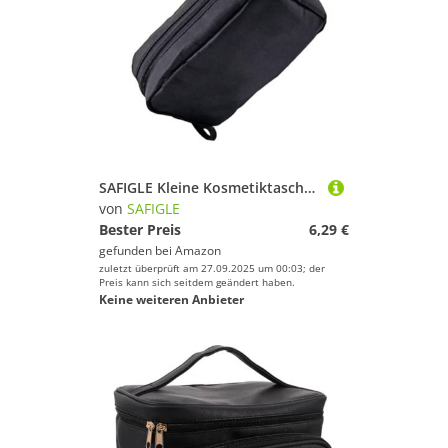
SAFIGLE Kleine Kosmetiktasche Damen Nylon Reise Make up Organizer Handtasche mit Großem Fassungsvermögen Schwarz rot Leicht und Strapazierfähig für Urlaub Business Outdoor Zufällige Farbe
von
SAFIGLE
Bester Preis
6,29 €
gefunden bei
Amazon
zuletzt überprüft am 27.09.2025 um 00:03; der
Preis kann sich seitdem geändert haben.
Keine weiteren Anbieter