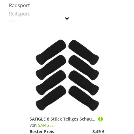
Radsport
Reitsport
Ski
Sportausrüstung
Sportausstattung
Sportschuhe
Wandern
SAFIGLE
Geschlecht
Preis
% Sale
SAFIGLE 8 Stück Teiliges Schaumstoff Griffe für Gehstöcke Rutschfestes Komfortables Ersatz handgriff Senioren Weiche Verschleißfeste Überzüge für Krücken in Schwarz
Schwarz
von
SAFIGLE
Bester Preis
8,49 €