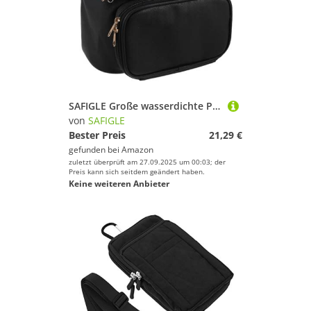
SAFIGLE Große wasserdichte PU Kosmetiktasche Damen Reise Makeup Bag Organizer mit Reißverschluss Geräumig Leicht und Kompakt Praktischer Kulturbeutel für Outdoor und Längere Reisen in
von
SAFIGLE
Bester Preis
21,29 €
gefunden bei
Amazon
zuletzt überprüft am 27.09.2025 um 00:03; der
Preis kann sich seitdem geändert haben.
Keine weiteren Anbieter