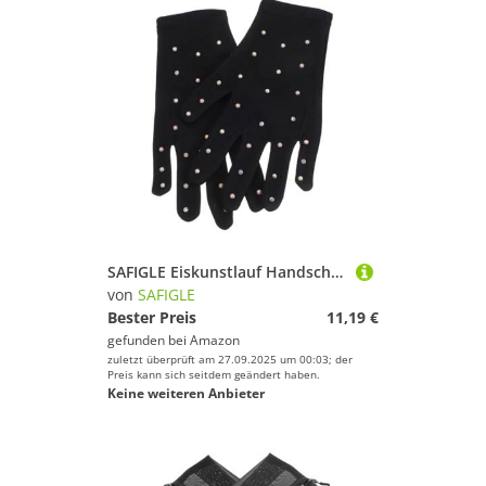
SAFIGLE Eiskunstlauf Handschuhe für Mädchen Dekorative Performance Handschuhe mit Strassverzierung Atmungsaktiv Angenehm und Flexibel für Showtanz und Eiskunstlauf wettbewerbe
von
SAFIGLE
Bester Preis
11,19 €
gefunden bei
Amazon
zuletzt überprüft am 27.09.2025 um 00:03; der
Preis kann sich seitdem geändert haben.
Keine weiteren Anbieter