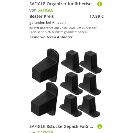
SAFIGLE Organizer für ätherische Öle: Reisetasche für ätherische Öle für 10-ml-Flaschen – Aromatherapie-Aufbewahrungs-Organizer für den geschäftlichen und privaten Gebrauch
von
SAFIGLE
Bester Preis
17,89 €
gefunden bei
Amazon
zuletzt überprüft am 27.09.2025 um 00:03; der
Preis kann sich seitdem geändert haben.
Keine weiteren Anbieter
SAFIGLE 8stücke Gepäck Fußnägel Ersatzteile Für Koffer Luggage Bottom Side Stand Feet Langlebige Kunststofffüße Für Reisekoffer Für Reparaturen Und Zubehör
von
SAFIGLE