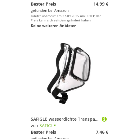
Bester Preis
14,99 €
gefunden bei
Amazon
zuletzt überprüft am 27.09.2025 um 00:03; der
Preis kann sich seitdem geändert haben.
Keine weiteren Anbieter
SAFIGLE wasserdichte Transparente Hüfttasche aus PVC Multifunktionale Verschleißfeste Bauchtasche für Fitness Joggen Outdoor Unisex Laufgürtel mit Glattem Reißverschluss
von
SAFIGLE
Bester Preis
7,46 €
gefunden bei
Amazon