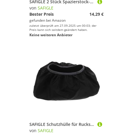
SAFIGLE 2 Stück Spazierstock-Griffe für Seitengriff – Ergonomische Ersatzhandgriffe für Gehstock – Mobilitätshilfe zur Stehunterstützung älterer Menschen
von
SAFIGLE
Bester Preis
14,29 €
gefunden bei
Amazon
zuletzt überprüft am 27.09.2025 um 00:03; der
Preis kann sich seitdem geändert haben.
Keine weiteren Anbieter
SAFIGLE Schutzhülle für Rucksackboden – Staubdichter Bodenschutz – Elastischer Schmutzschutz für Rucksäcke – Wasserdichtes, fleckenabweisendes Zubehör für Faltbare Taschen
von
SAFIGLE