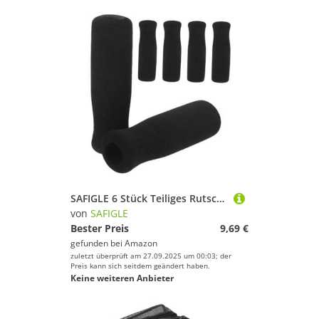
SAFIGLE 6 Stück Teiliges Rutschfester Schaumstoff-griffüberzüge für Gehstöcke und Rollatoren Stoßdämpfend Hygienisch Angenehm Geeignet für Senioren und Mobilitätshilfen
von
SAFIGLE
Bester Preis
9,69 €
gefunden bei
Amazon
zuletzt überprüft am 27.09.2025 um 00:03; der
Preis kann sich seitdem geändert haben.
Keine weiteren Anbieter