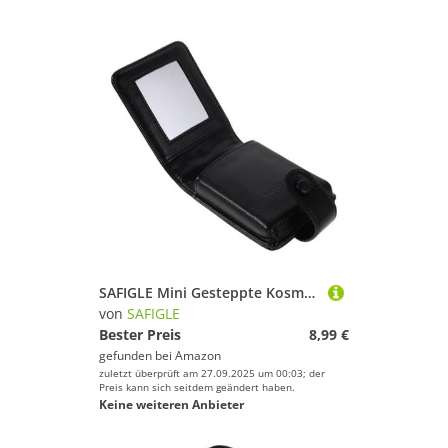
SAFIGLE Mini Gesteppte Kosmetiktasche mit Spiegel für Damen Kleine Robuste Make-up-Tasche aus Pu- Trendige Reise-Kosmetiktasche für Lippenstift und Essentials Kompakt und Reisefreundlich
von
SAFIGLE
Bester Preis
8,99 €
gefunden bei
Amazon
zuletzt überprüft am 27.09.2025 um 00:03; der
Preis kann sich seitdem geändert haben.
Keine weiteren Anbieter