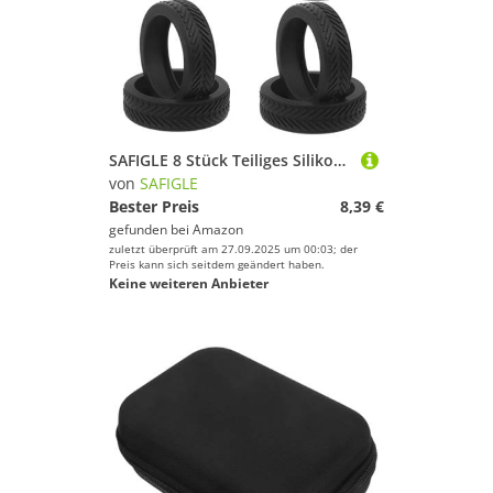
SAFIGLE 8 Stück Teiliges Silikon Kofferrollen Schutzset Geräuschdämpfend und Langlebig Passend für Gepäckräder Schützt vor Verschleiß und Sorgt für Sanftes Reisen Schwarz
von
SAFIGLE
Bester Preis
8,39 €
gefunden bei
Amazon
zuletzt überprüft am 27.09.2025 um 00:03; der
Preis kann sich seitdem geändert haben.
Keine weiteren Anbieter