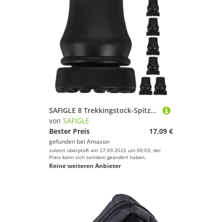
SAFIGLE 8 Trekkingstock-Spitzen: Kunststoff-Ersatzspitzen für Gehstöcke, 19 mm Durchmesser – rutschfeste Fußpolster für Gehstöcke, robuste Krücken-Fußabdeckungen für Wanderstöcke
von
SAFIGLE
Bester Preis
17,09 €
gefunden bei
Amazon
zuletzt überprüft am 27.09.2025 um 00:03; der
Preis kann sich seitdem geändert haben.
Keine weiteren Anbieter