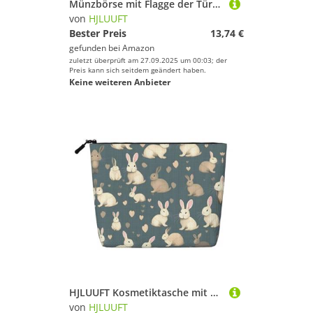
Münzbörse mit Flagge der Türkei für Damen, kleine Damen-Geldbörse, kleine Make-up-Tasche für Geldbörse, ultradünne Retro-Geldbörse, Schwarz, Einheitsgröße, Art Deco
von
HJLUUFT
Bester Preis
13,74 €
gefunden bei
Amazon
zuletzt überprüft am 27.09.2025 um 00:03; der
Preis kann sich seitdem geändert haben.
Keine weiteren Anbieter
HJLUUFT Kosmetiktasche mit Kaninchen-Hintergrund, großes Fassungsvermögen, Kulturbeutel für Damen, Schwarz, Einheitsgröße
von
HJLUUFT