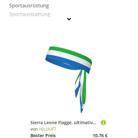
Sportausrüstung
Sportausstattung
HJLUUFT
Geschlecht
Preis
Schwarz
Sierra Leone Flagge, ultimative Leistung, schweißabsorbierendes Bandana-Stirnband für Outdoor-Sportarten – Unisex-Design, weicher und atmungsaktiver Stoff
von
HJLUUFT
Bester Preis
10,76 €