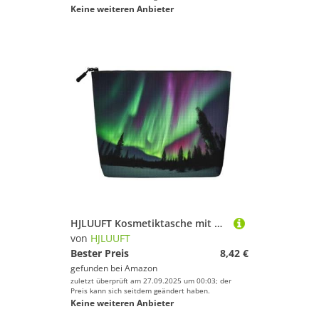
Keine weiteren Anbieter
HJLUUFT Kosmetiktasche mit Nordlichtern, Malerei-Druck, Reise-Kulturbeutel, Make-up-Tasche für Damen, Make-up-Organizer, Toilettenartikel-Zubehör, Schwarz, Einheitsgröße
von
HJLUUFT
Bester Preis
8,42 €
gefunden bei
Amazon
zuletzt überprüft am 27.09.2025 um 00:03; der
Preis kann sich seitdem geändert haben.
Keine weiteren Anbieter