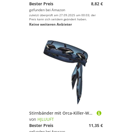
Bester Preis
8,82 €
gefunden bei
Amazon
zuletzt überprüft am 27.09.2025 um 00:03; der
Preis kann sich seitdem geändert haben.
Keine weiteren Anbieter
Stirnbänder mit Orca-Killer-Wal-Aufdruck, zum Anbinden, für Laufen, Fitness, Yoga, Radfahren, schweißableitend, rutschfest, für Workout, rutschfeste Stirnbänder
von
HJLUUFT
Bester Preis
11,35 €
gefunden bei
Amazon