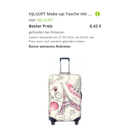
HJLUUFT Make-up-Tasche mit dänischer Flagge von Dänemark, Reise-Kulturbeutel, Make-up-Tasche für Damen, Make-up-Organizer, Toilettenartikel-Zubehör, Schwarz, Einheitsgröße
von
HJLUUFT
Bester Preis
8,42 €
gefunden bei
Amazon
zuletzt überprüft am 27.09.2025 um 00:03; der
Preis kann sich seitdem geändert haben.
Keine weiteren Anbieter