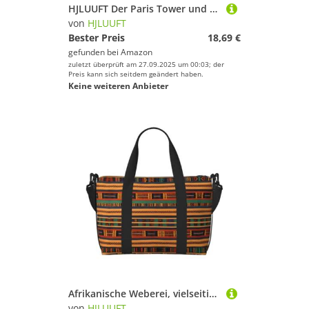
HJLUUFT Der Paris Tower und ein Fahrrad bedruckte Kofferhülle Reisegepäckhülle Schutzkoffer waschbar Gepäckhüllen kratzfest, Schwarz , L
von
HJLUUFT
Bester Preis
18,69 €
gefunden bei
Amazon
zuletzt überprüft am 27.09.2025 um 00:03; der
Preis kann sich seitdem geändert haben.
Keine weiteren Anbieter
Afrikanische Weberei, vielseitige persönliche Gegenstände, Reisetaschen für Damen, geräumige Reisetaschen für Reisen, Turnbeutel für Herren, Schwarz, Einheitsgröße
von
HJLUUFT