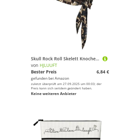
Skull Rock Roll Skelett Knochen Ultimate Performance Schweißabsorbierendes Bandana-Stirnband für Outdoor-Sportarten – Unisex-Design, weicher und atmungsaktiver Stoff
von
HJLUUFT
Bester Preis
6,84 €
gefunden bei
Amazon
zuletzt überprüft am 27.09.2025 um 00:03; der
Preis kann sich seitdem geändert haben.
Keine weiteren Anbieter