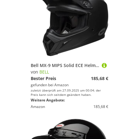
Bell MX-9 MIPS Solid ECE Helm, Polycarbonat-Schale, MIPS Energiemanagement, verstellbares Visier, Velocity Flow-Belüftung, waschbares Innenfutter, Farbe: Schwarz, Größe: L
von
BELL
Bester Preis
185,68 €
gefunden bei
Amazon
zuletzt überprüft am 27.09.2025 um 00:04; der
Preis kann sich seitdem geändert haben.
Weitere Angebote:
Amazon
185,68 €