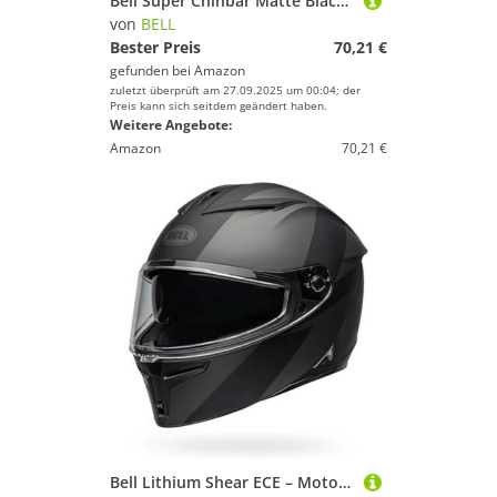
Bell Super Chinbar Matte Black M
von
BELL
Bester Preis
70,21 €
gefunden bei
Amazon
zuletzt überprüft am 27.09.2025 um 00:04; der
Preis kann sich seitdem geändert haben.
Weitere Angebote:
Amazon
70,21 €
Bell Lithium Shear ECE – Motorradhelm – ECE Zertifiziert Helm – Sonnenvisier Helm – Polycarbonat-Schale – herausnehmbares Innenfutter – Premium Mikrometrikverschluss – Black/Black, Größe: L