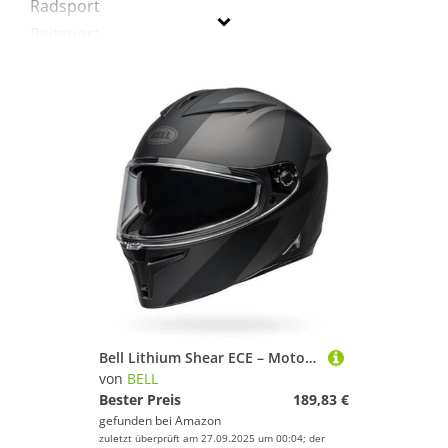
Radsport
Reitsport
Sportausrüstung
Sportausstattung
Sportbekleidung
Bell
Geschlecht
Preis
% Sale
Schwarz
Bell Lithium Shear ECE – Motorradhelm ECE Zertifiziert – Sonnenblende Helm – Micrometric Verschluss – herausnehmbares Innenfutter – Polycarbonat Schale – Black/Black, Größe: XL
von
BELL
Bester Preis
189,83 €
gefunden bei
Amazon
zuletzt überprüft am 27.09.2025 um 00:04; der