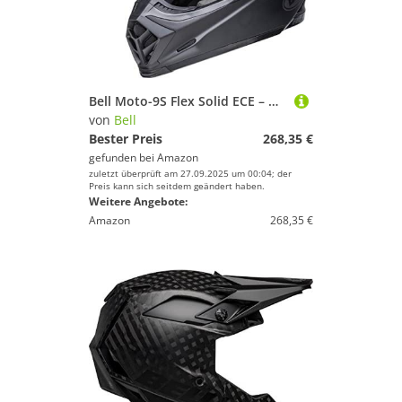
Bell Moto-9S Flex Solid ECE – Motocross Helm – ECE Zertifiziert – Offroad Schutzhelm – Flex Impact Management – Velocity Flow Ventilation – Flying Bridge Visor – Matte Black, Größe: OS
von
Bell
Bester Preis
268,35 €
gefunden bei
Amazon
zuletzt überprüft am 27.09.2025 um 00:04; der
Preis kann sich seitdem geändert haben.
Weitere Angebote:
Amazon
268,35 €