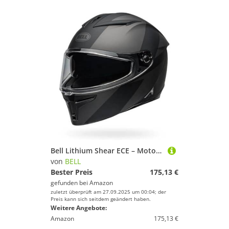
Bell Lithium Shear ECE – Motorradhelm ECE Zertifiziert – Sonnenblende Helm – Pinlock Visier Helm – herausnehmbares Innenfutter – Polycarbonat-Schale – Black/Black, Größe: S
von
BELL
Bester Preis
175,13 €
gefunden bei
Amazon
zuletzt überprüft am 27.09.2025 um 00:04; der
Preis kann sich seitdem geändert haben.
Weitere Angebote:
Amazon
175,13 €