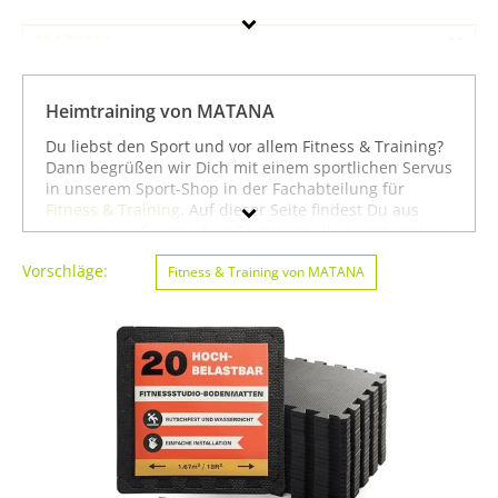
MATANA
Geschlecht
Heimtraining von MATANA
Preis
Du liebst den Sport und vor allem Fitness & Training?
Dann begrüßen wir Dich mit einem sportlichen Servus
Farbe
in unserem Sport-Shop in der Fachabteilung für
Fitness & Training
. Auf dieser Seite findest Du aus
unserem umfangreichen Sortiment alle Heimtraining
der Marke MATANA. Mit Hilfe der Filter am linken
Vorschläge:
Seitenrand kannst Du Dir auch
Fitness & Training von MATANA
Heimtraining
von
anderen Marken anzeigen lassen. Alternativ kannst
Du Dich auch auf unserer Seite mit sämtlichen
Sportartikeln von
MATANA
oder unter allen Produkten
für den Sport
Fitness & Training von MATANA
umsehen. Mit diesen Hinweisen wünschen wir Dir viel
Erfolg beim Suchen und vor allem weiter viel Spaß
und Erfolg beim Fitness & Training!