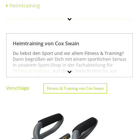
Heimtraining
Cox Swain
Geschlecht
Heimtraining von Cox Swain
Preis
Du liebst den Sport und vor allem Fitness & Training?
Dann begrüßen wir Dich mit einem sportlichen Servus
Farbe
in unserem Sport-Shop in der Fachabteilung für
Fitness & Training
. Auf dieser Seite findest Du aus
unserem umfangreichen Sortiment alle Heimtraining
der Marke Cox Swain. Mit Hilfe der Filter am linken
Vorschläge:
Seitenrand kannst Du Dir auch
Fitness & Training von Cox Swain
Heimtraining
von
anderen Marken anzeigen lassen. Alternativ kannst
Du Dich auch auf unserer Seite mit sämtlichen
Sportartikeln von
Cox Swain
oder unter allen
Produkten für den Sport
Fitness & Training von Cox
Swain
umsehen. Mit diesen Hinweisen wünschen wir
Dir viel Erfolg beim Suchen und vor allem weiter viel
Spaß und Erfolg beim Fitness & Training!