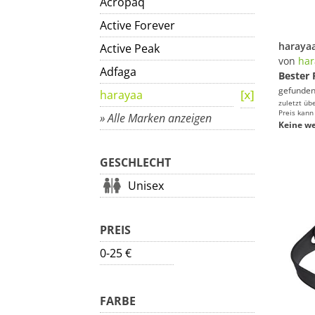
Acropaq
Active Forever
Active Peak
von
har
Adfaga
Bester 
gefunden
harayaa
zuletzt üb
Preis kann
» Alle Marken anzeigen
Keine we
GESCHLECHT
Unisex
PREIS
0-25 €
FARBE