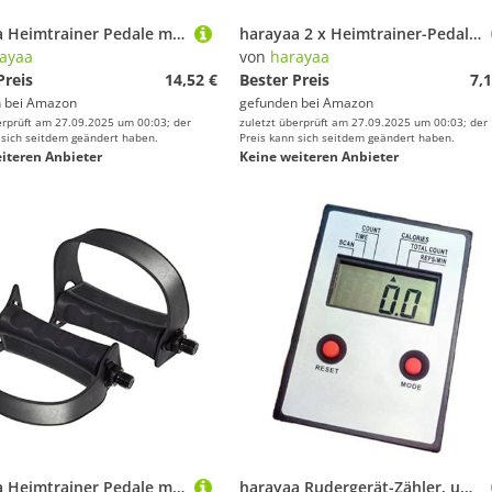
harayaa Heimtrainer Pedale mit Riemen – 1 Paar Fitness Bike Pedale Ersatzteile für Turnhalle Indoor, Kurze 14-mm-Spindel
harayaa 2 x Heimtrainer-Pedalgurte, Fixbänder, Band, verstellbare Länge, Ausrüstung, Premium-Qualität, Fußstützen-Zubehör, Ersatz für Fahrrad, Innenbereich
ayaa
von
harayaa
Preis
14,52 €
Bester Preis
7,1
 bei
Amazon
gefunden bei
Amazon
erprüft am 27.09.2025 um 00:03; der
zuletzt überprüft am 27.09.2025 um 00:03; der
 sich seitdem geändert haben.
Preis kann sich seitdem geändert haben.
iteren Anbieter
Keine weiteren Anbieter
harayaa Heimtrainer Pedale mit Riemen – 1 Paar Fitness Bike Pedale Ersatzteile für Turnhalle Indoor, Kurze 12,7-mm-Spindel
harayaa Rudergerät-Zähler, universeller Mehrzweck-Zeit-/Wiederholungs-/Kalorienmess-Monitor, Tachometer für Heimtrainer