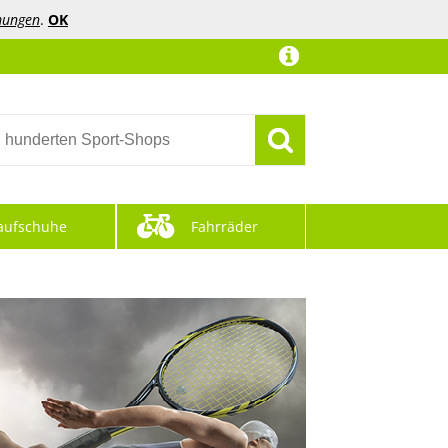
mungen
.
OK
aufschuhe
Fahrräder