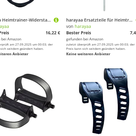
harayaa Heimtrainer-Widerstandsknopf, Fitness-Fahrrad-Knopf, Heimtrainer- für Fitnessstudio-Zubehör, 10 Gänge 110 cm
harayaa Ersatzteile für Heimtrainer, Widerstandsstange, Einstellknopf für Stationäres Fahrrad, M8, Rot
ayaa
von
harayaa
Preis
16,22 €
Bester Preis
7,4
 bei
Amazon
gefunden bei
Amazon
erprüft am 27.09.2025 um 00:03; der
zuletzt überprüft am 27.09.2025 um 00:03; der
 sich seitdem geändert haben.
Preis kann sich seitdem geändert haben.
iteren Anbieter
Keine weiteren Anbieter