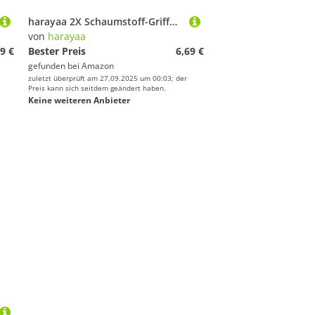
harayaa 2X Schaumstoff-Griffhülle Griffhülle Griffhülle Klimmzuggriff Lenkergriff für Klimmzugstange, Blau
von
harayaa
9 €
Bester Preis
6,69 €
gefunden bei
Amazon
zuletzt überprüft am 27.09.2025 um 00:03; der
Preis kann sich seitdem geändert haben.
Keine weiteren Anbieter