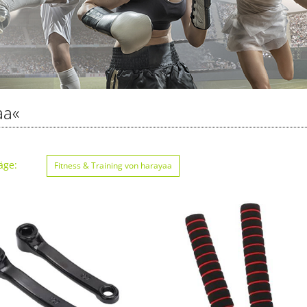
aa«
äge:
Fitness & Training von harayaa