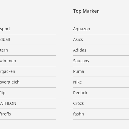
Top Marken
sport
Aquazon
dball
Asics
ttern
Adidas
hwimmen
Saucony
rtjacken
Puma
isvergleich
Nike
Flip
Reebok
CATHLON
Crocs
treffs
fashn