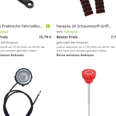
harayaa Praktische Fahrradkurbelgarnitur, Vielseitig Einsetzbarer Aluminium Fahrradkurbelarm für Rennrad, Heimtrainer, 127 Kurbelarm
harayaa 2X Schaumstoff-Griffhülle Griffhülle Griffhülle Klimmzuggriff Lenkergriff für Klimmzugstange, Rot
ayaa
von
harayaa
Preis
15,79 €
Bester Preis
7,7
 bei
Amazon
gefunden bei
Amazon
erprüft am 27.09.2025 um 00:03; der
zuletzt überprüft am 27.09.2025 um 00:03; der
 sich seitdem geändert haben.
Preis kann sich seitdem geändert haben.
iteren Anbieter
Keine weiteren Anbieter