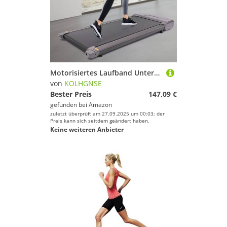
Motorisiertes Laufband Untertisch-Laufband Fitnessstudio Büro Walking Pad Joging Elektrisch Walkpad 1-6 km/h Heimtrainer Fitnessgerät Walkingpad LCD für Erwachsene, Jugendliche und sogar ältere Mensch
von
KOLHGNSE
Bester Preis
147,09 €
gefunden bei
Amazon
zuletzt überprüft am 27.09.2025 um 00:03; der
Preis kann sich seitdem geändert haben.
Keine weiteren Anbieter