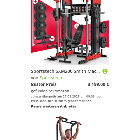
Sportstech SXM200 Smith Machine für Zuhause, Power Rack mit Kabelzug, Klimmzug, Langhantelstange, Bench Press, Multipresse, 140kg Trainingsgewicht, Kraftstation inkl. Griffe, Multifunktional, Home Gym
von
Sportstech
Bester Preis
3.199,00 €
gefunden bei
Amazon
zuletzt überprüft am 27.09.2025 um 00:03; der
Preis kann sich seitdem geändert haben.
Keine weiteren Anbieter