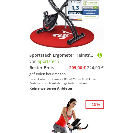
Sportstech Ergometer Heimtrainer Fahrrad klappbar, Fitness Indoor Fahrrad für Zuhause, Hometrainer Liegeergometer Bike 150kg, App mit Live- & On Demand-Kursen für Full Body Workout-Erlebnis, X150
von
Sportstech
Bester Preis
209,00 €
224,00 €
gefunden bei
Amazon
zuletzt überprüft am 27.09.2025 um 00:03; der
Preis kann sich seitdem geändert haben.
Keine weiteren Anbieter
- 15%