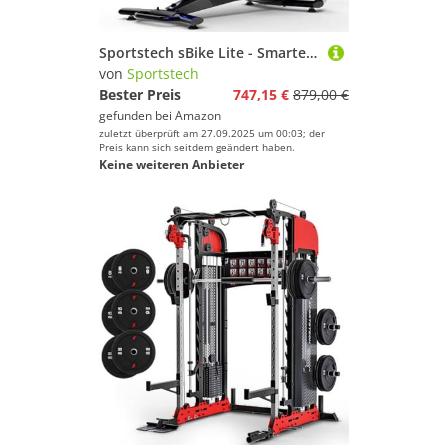
Sportstech sBike Lite - Smartes Heimtrainer Fahrrad mit LED - Deutsche Qualitätsmarke - App mit Kursen und 360° Tablet-Halterung für Full Body Workout - Ergometer, Indoor Fitnessbike (sBike Lite BL)
von
Sportstech
Bester Preis
747,15 €
879,00 €
gefunden bei
Amazon
zuletzt überprüft am 27.09.2025 um 00:03; der
Preis kann sich seitdem geändert haben.
Keine weiteren Anbieter