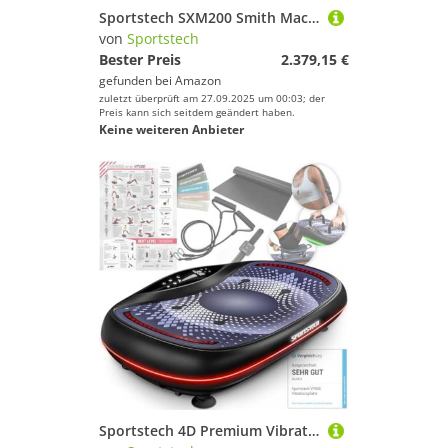
Sportstech SXM200 Smith Machine für Zuhause, Power Rack mit Kabelzug, Klimmzug, Langhantelstange, Bench Press, Multipresse, 140kg Trainingsgewicht, Kraftstation inkl. Griffe, Multifunktional, Home Gym
von
Sportstech
Bester Preis
2.379,15 €
gefunden bei
Amazon
zuletzt überprüft am 27.09.2025 um 00:03; der
Preis kann sich seitdem geändert haben.
Keine weiteren Anbieter
Sportstech 4D Premium Vibrationsplatte | Smart LED I 3 leise Motoren INext-Level Training mit Workout Sitz, Liegestützgriffe etc I Color Touch Display + Bluetooth I Fitness & Yoga für Zuhause |VP500