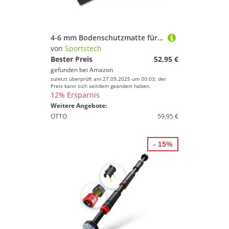
4-6 mm Bodenschutzmatte für Fitnessgeräte Heimtrainer –Sport Multifunktionsmatte, Fitnessmatte in schwarz für mehr Stabilität, schützt den Boden, Übungsmatte für Yoga, Pilates erhältlich in 4 Größen
von
Sportstech
Bester Preis
52,95 €
gefunden bei
Amazon
zuletzt überprüft am 27.09.2025 um 00:03; der
Preis kann sich seitdem geändert haben.
12% Ersparnis
Weitere Angebote:
OTTO
59,95 €
- 15%