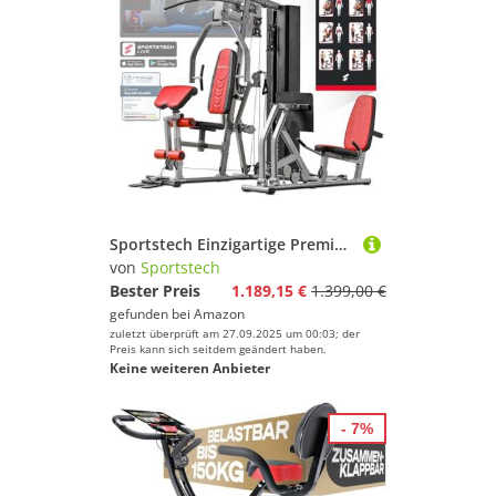
Sportstech Einzigartige Premium Kraftstation HGX100/HGX200/HGX300 für unzählige Trainingsvarianten, Multifunktions-Homegym mit Stepper oder Beinpresse, Fitnessstation aus Eva Material für Zuhause
von
Sportstech
Bester Preis
1.189,15 €
1.399,00 €
gefunden bei
Amazon
zuletzt überprüft am 27.09.2025 um 00:03; der
Preis kann sich seitdem geändert haben.
Keine weiteren Anbieter
- 7%