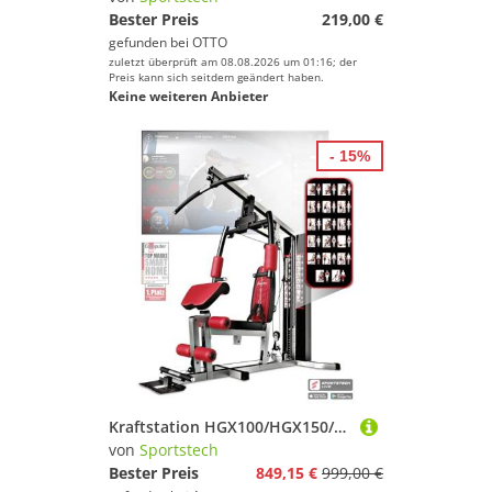
Bester Preis
219,00 €
gefunden bei
OTTO
zuletzt überprüft am 08.08.2026 um 01:16; der
Preis kann sich seitdem geändert haben.
Keine weiteren Anbieter
- 15%
Kraftstation HGX100/HGX150/HGX200/HGX300, bis zu 80kg, Deutsche Qualitätsmarke, Bodybuilding Sportstech Multifunktions-Homegym mit Stepper und Powertower oder Beinpresse, Fitnessstation für Zuhause
von
Sportstech
Bester Preis
849,15 €
999,00 €