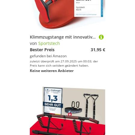
Klimmzugstange mit innovativer Gear-Lock Funktion | sicher & schnell ohne Schrauben im Türrahmen ansetzen | Indoor Pull Up Bar individuell anpassbar bis 90 cm | SPORTSTECH KS260 / KS270 inkl. eBook
von
Sportstech
Bester Preis
31,95 €
gefunden bei
Amazon
zuletzt überprüft am 27.09.2025 um 00:03; der
Preis kann sich seitdem geändert haben.
Keine weiteren Anbieter