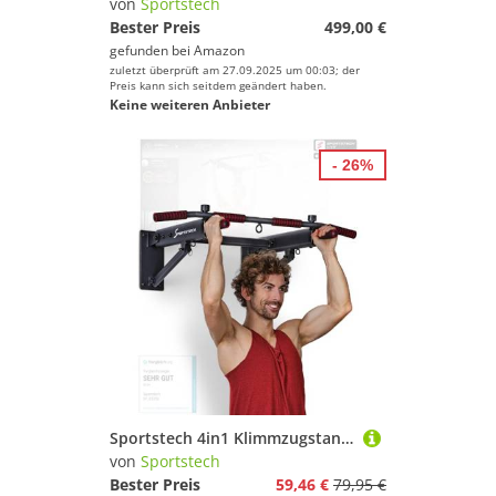
von
Sportstech
Bester Preis
499,00 €
gefunden bei
Amazon
zuletzt überprüft am 27.09.2025 um 00:03; der
Preis kann sich seitdem geändert haben.
Keine weiteren Anbieter
- 26%
Sportstech 4in1 Klimmzugstange Wand, Indoor Klimmzugstange für Wandmontage, Rutschfeste Griffe, Deutsche Qualitätsmarke, klappbar, 3 Multifunktionsösen, sicher & stabil, Pull Up Bar für zuhause, KS350
von
Sportstech
Bester Preis
59,46 €
79,95 €