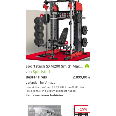
Sportstech SXM200 Smith Machine für Zuhause, Power Rack mit Kabelzug, Klimmzug, Langhantelstange, Bench Press, Multipresse, 140kg Trainingsgewicht, Kraftstation inkl. Griffe, Multifunktional, Home Gym
von
Sportstech
Bester Preis
2.899,00 €
gefunden bei
Amazon
zuletzt überprüft am 27.09.2025 um 00:03; der
Preis kann sich seitdem geändert haben.
Keine weiteren Anbieter
- 15%