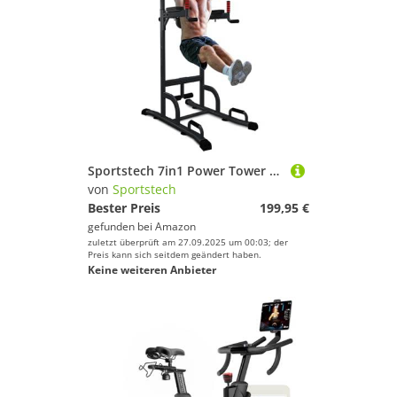
Sportstech 7in1 Power Tower PT300 als Dip Station & Kraftturm, multifunktionale Kraftstation für Zuhause mit Klimmzugstange, Liegestützgriffe und 4 Ösen für TRX, Ropes & Schlingen, Sit-Ups, in schwarz
von
Sportstech
Bester Preis
199,95 €
gefunden bei
Amazon
zuletzt überprüft am 27.09.2025 um 00:03; der
Preis kann sich seitdem geändert haben.
Keine weiteren Anbieter