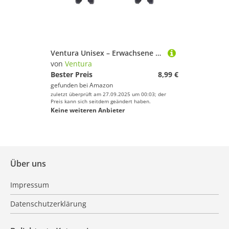
Ventura Unisex – Erwachsene VBS V-Bremsschuhe, Länge: 70 mm, symmetrisch, schwarz, Material: natürlicher Gummi, mit Bolzen mit Gewinde und Befestigungsteile
von
Ventura
Bester Preis
8,99 €
gefunden bei
Amazon
zuletzt überprüft am 27.09.2025 um 00:03; der
Preis kann sich seitdem geändert haben.
Keine weiteren Anbieter
Über uns
Impressum
Datenschutzerklärung