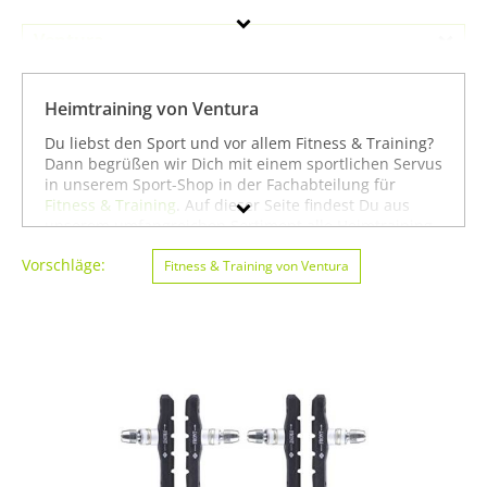
Ventura
Geschlecht
Heimtraining von Ventura
Preis
Du liebst den Sport und vor allem Fitness & Training?
Dann begrüßen wir Dich mit einem sportlichen Servus
Farbe
in unserem Sport-Shop in der Fachabteilung für
Fitness & Training
. Auf dieser Seite findest Du aus
unserem umfangreichen Sortiment alle Heimtraining
der Marke Ventura. Mit Hilfe der Filter am linken
Vorschläge:
Seitenrand kannst Du Dir auch
Fitness & Training von Ventura
Heimtraining
von
anderen Marken anzeigen lassen. Alternativ kannst
Du Dich auch auf unserer Seite mit sämtlichen
Sportartikeln von
Ventura
oder unter allen Produkten
für den Sport
Fitness & Training von Ventura
umsehen. Mit diesen Hinweisen wünschen wir Dir viel
Erfolg beim Suchen und vor allem weiter viel Spaß
und Erfolg beim Fitness & Training!