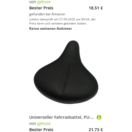
von
getuse
Bester Preis
18,51 €
gefunden bei
Amazon
zuletzt überprüft am 27.09.2025 um 00:03; der
Preis kann sich seitdem geändert haben.
Keine weiteren Anbieter
Universeller Fahrradsattel, PU-Leder, breit, weicher Schaumstoff, regenfest, bequem, für Rennrad, Heimtrainer für Herren und Damen
von
getuse
Bester Preis
21,73 €