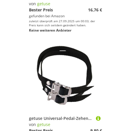
von
getuse
Bester Preis
16,76 €
gefunden bei
Amazon
zuletzt überprüft am 27.09.2025 um 00:03; der
Preis kann sich seitdem geändert haben.
Keine weiteren Anbieter
getuse Universal-Pedal-Zehengurte, Nylon, 50 x 1,3 cm, verstellbar, für Heimtrainer, Radfahren, Workout, Schwarz
von
getuse
Bester Preis
9,80 €