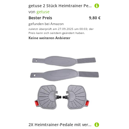
getuse 2 Stück Heimtrainer Pedalriemen Universal Bein Trainingsgürtel für Rudergerät Fahrradausrüstung Fitness Zubehör
von
getuse
Bester Preis
9,80 €
gefunden bei
Amazon
zuletzt überprüft am 27.09.2025 um 00:03; der
Preis kann sich seitdem geändert haben.
Keine weiteren Anbieter
2X Heimtrainer-Pedale mit verstellbaren Riemen, Ersatzteile für stationäre Fahrräder, Liegeräder, Heim-Fitnessstudio, 9/16 oder 1/2 Zoll Gewinde- 0.56-Zoll-