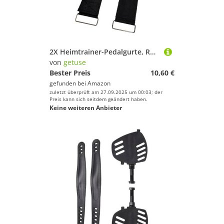
Farbe
2X Heimtrainer-Pedalgurte, Rudergerät-Pedalgurte, langlebig, verstellbares Beintraining, 48 cm Länge, für Crosstrainer und Fitnessgeräte- 2*Schwarz/60cm
von
getuse
Bester Preis
10,60 €
gefunden bei
Amazon
zuletzt überprüft am 27.09.2025 um 00:03; der
Preis kann sich seitdem geändert haben.
Keine weiteren Anbieter