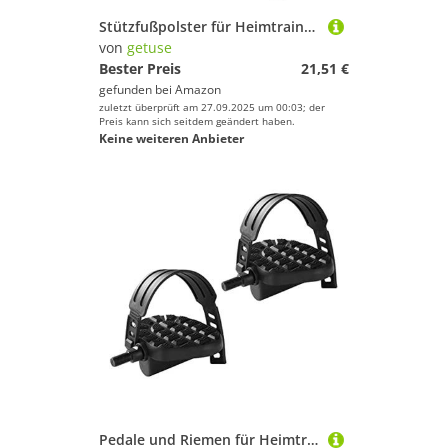
Stützfußpolster für Heimtrainer, schallisolierende Nivellierschraube, Gummi, rutschfest, sicherer Griff, Stoßdämpfung, Geräuschreduzierung, einfache Installation, Bodenschutz, 4 Stück
von
getuse
Bester Preis
21,51 €
gefunden bei
Amazon
zuletzt überprüft am 27.09.2025 um 00:03; der
Preis kann sich seitdem geändert haben.
Keine weiteren Anbieter
Pedale und Riemen für Heimtrainer oder Fahrrad, Kunststoff, verstellbare Gurtbänder, rutschfeste Oberfläche, 15 x 15 x 7 cm- Lang 9/16