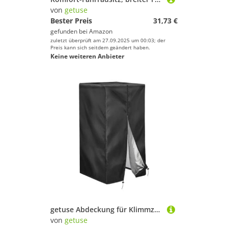
von
getuse
Bester Preis
31,73 €
gefunden bei
Amazon
zuletzt überprüft am 27.09.2025 um 00:03; der
Preis kann sich seitdem geändert haben.
Keine weiteren Anbieter
getuse Abdeckung für Klimmzugstange, 420D-Oxford-Stoff, Kordelzugverschluss, feuchtigkeitsbeständig, Staubschutz für Power-Cage, Fitnessgeräte, 107 x 101 x 163 cm
von
getuse