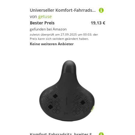
Universeller Komfort-Fahrradsattel, breites Heimtrainer-Sattelkissen, Stoßdämpfung, weicher Fahrradsattel für drinnen und draußen
von
getuse
Bester Preis
19,13 €
gefunden bei
Amazon
zuletzt überprüft am 27.09.2025 um 00:03; der
Preis kann sich seitdem geändert haben.
Keine weiteren Anbieter
Komfort-Fahrradsitz, breiter Fahrradsattel für Radfahren, Citybikes, Heimtrainer, wasserdichte PU-Abdeckung mit reflektierenden Streifen