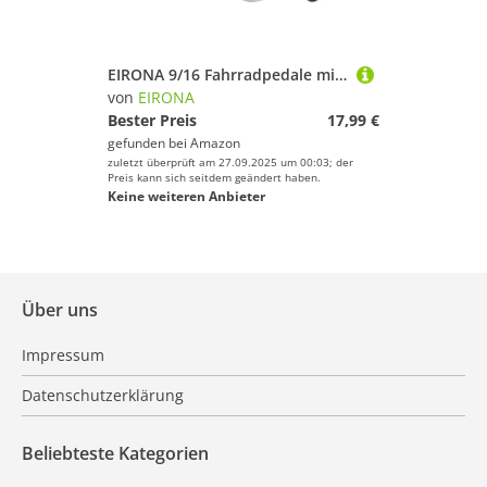
EIRONA 9/16 Fahrradpedale mit verstellbaren Riemen und Zehenclips – rutschfeste Pedale für Heimtrainer, Indoor Cycling, Spinning Bike und Mountainbike
von
EIRONA
Bester Preis
17,99 €
gefunden bei
Amazon
zuletzt überprüft am 27.09.2025 um 00:03; der
Preis kann sich seitdem geändert haben.
Keine weiteren Anbieter
Über uns
Impressum
Datenschutzerklärung
Beliebteste Kategorien