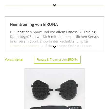
EIRONA
Geschlecht
Heimtraining von EIRONA
Preis
Du liebst den Sport und vor allem Fitness & Training?
Dann begrüßen wir Dich mit einem sportlichen Servus
Farbe
in unserem Sport-Shop in der Fachabteilung für
Fitness & Training
. Auf dieser Seite findest Du aus
unserem umfangreichen Sortiment alle Heimtraining
der Marke EIRONA. Mit Hilfe der Filter am linken
Vorschläge:
Seitenrand kannst Du Dir auch
Fitness & Training von EIRONA
Heimtraining
von
anderen Marken anzeigen lassen. Alternativ kannst
Du Dich auch auf unserer Seite mit sämtlichen
Sportartikeln von
EIRONA
oder unter allen Produkten
für den Sport
Fitness & Training von EIRONA
umsehen. Mit diesen Hinweisen wünschen wir Dir viel
Erfolg beim Suchen und vor allem weiter viel Spaß
und Erfolg beim Fitness & Training!