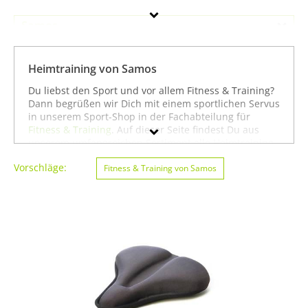
Samos
Geschlecht
Heimtraining von Samos
Preis
Du liebst den Sport und vor allem Fitness & Training?
Dann begrüßen wir Dich mit einem sportlichen Servus
Farbe
in unserem Sport-Shop in der Fachabteilung für
Fitness & Training
. Auf dieser Seite findest Du aus
unserem umfangreichen Sortiment alle Heimtraining
der Marke Samos. Mit Hilfe der Filter am linken
Vorschläge:
Seitenrand kannst Du Dir auch
Fitness & Training von Samos
Heimtraining
von
anderen Marken anzeigen lassen. Alternativ kannst
Du Dich auch auf unserer Seite mit sämtlichen
Sportartikeln von
Samos
oder unter allen Produkten
für den Sport
Fitness & Training von Samos
umsehen.
Mit diesen Hinweisen wünschen wir Dir viel Erfolg
beim Suchen und vor allem weiter viel Spaß und
Erfolg beim Fitness & Training!