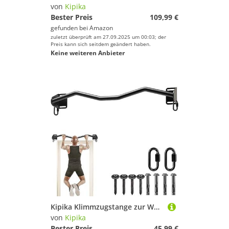
von
Kipika
Bester Preis
109,99 €
gefunden bei
Amazon
zuletzt überprüft am 27.09.2025 um 00:03; der
Preis kann sich seitdem geändert haben.
Keine weiteren Anbieter
Kipika Klimmzugstange zur Wandmontage, Klimmzugstange für Türrahmen, Robuster Stahl mit Korrosionsschutzbeschichtung, Heim-Fitnessstudio türrahmenl belastbar bis zu 200 Kg
von
Kipika
Bester Preis
45,99 €