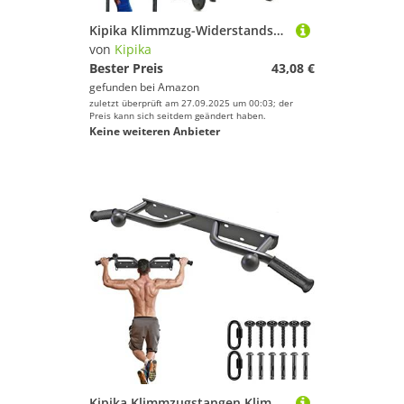
Kipika Klimmzug-Widerstandsbänder Griffe – rutschfeste Schaumstoff-Griffbefestigung für Klimmzugstangen, Langhanteln und Widerstandsbänder – robuste Stretch-Befestigungsgriffe für
von
Kipika
Bester Preis
43,08 €
gefunden bei
Amazon
zuletzt überprüft am 27.09.2025 um 00:03; der
Preis kann sich seitdem geändert haben.
Keine weiteren Anbieter
Kipika Klimmzugstangen Klimmzugstange Wandmontage Heimturnhalle Pull Up Bar, klimmzugstange Türrahmen für diverse Kraftsport Übungen geeignet, klimmzugstange türrahmenl belastbar bis zu 200 Kg