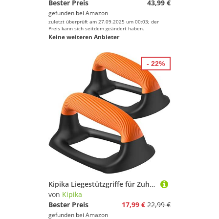
Bester Preis
43,99 €
gefunden bei
Amazon
zuletzt überprüft am 27.09.2025 um 00:03; der
Preis kann sich seitdem geändert haben.
Keine weiteren Anbieter
- 22%
Kipika Liegestützgriffe für Zuhause – Push-Up Bars mit Anti-Rutsch-Unterseite,Soft Handles,Schwarz & Orange,Set of 2
von
Kipika
Bester Preis
17,99 €
22,99 €
gefunden bei
Amazon