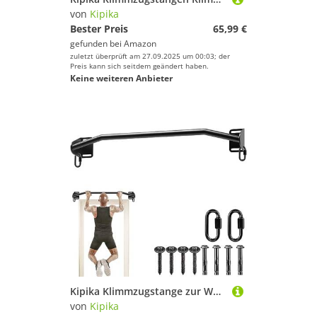
von
Kipika
Bester Preis
65,99 €
gefunden bei
Amazon
zuletzt überprüft am 27.09.2025 um 00:03; der
Preis kann sich seitdem geändert haben.
Keine weiteren Anbieter
Kipika Klimmzugstange zur Wandmontage, Pull Up Bar fürs Homegym, türrahmenl belastbar bis zu 200 Kg für diverse Kraftsport Übungen, Portable Fitness pullups Bar, Home Gym System Training
von
Kipika