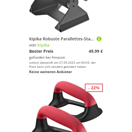
Kipika Robuste Parallettes-Stangen – rutschfeste Liegestützgriffe für Calisthenics, Handstand-Training, Dips – Heim-Fitnessstudio und Outdoor-Workout-Ausrüstung, 227 kg Kapazität
von
Kipika
Bester Preis
49,99 €
gefunden bei
Amazon
zuletzt überprüft am 27.09.2025 um 00:03; der
Preis kann sich seitdem geändert haben.
Keine weiteren Anbieter
- 22%