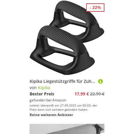
- 22%
Kipika Liegestützgriffe für Zuhause – Push-Up Bars mit Anti-Rutsch-Unterseite,Soft Handles,Schwarz,Set of 2
von
Kipika
Bester Preis
17,99 €
22,99 €
gefunden bei
Amazon
zuletzt überprüft am 27.09.2025 um 00:03; der
Preis kann sich seitdem geändert haben.
Keine weiteren Anbieter