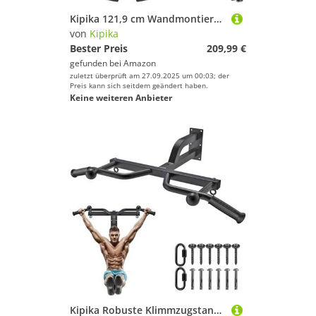
Kipika 121,9 cm Wandmontiertes Multifunktions-Kabelzugsystem Gym Kabelmaschine Lat-Pulldown-Aufsätze Heavy Duty Klimmzugstange DIY Home Gym Seilzug Seilmaschine Befestigungssystem Boxsack Aufhänger
von
Kipika
Bester Preis
209,99 €
gefunden bei
Amazon
zuletzt überprüft am 27.09.2025 um 00:03; der
Preis kann sich seitdem geändert haben.
Keine weiteren Anbieter
Kipika Robuste Klimmzugstange zur Wandmontage, 61 cm Abstand von Wand zu Stange, multifunktionale Klimmzugstange, Ball-Fingergriff-Training, Körpertraining, Heim-Fitnesssystem,