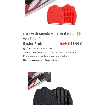
Ride with Sneakers – Pedal-Konverter, kompatibel mit Peloton Bike & Bike+, Ersatz-Fahrradpedale für Normale Schuhe, Flache Plattform, Clipless-Pedal-Upgrade, Zubehör für Heimtrainer
von
TorchPilot
Bester Preis
9,99 €
11,99 €
gefunden bei
Amazon
zuletzt überprüft am 27.09.2025 um 00:03; der
Preis kann sich seitdem geändert haben.
Keine weiteren Anbieter