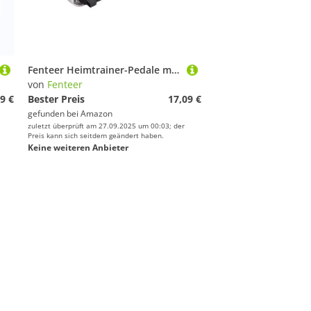
Fenteer Heimtrainer-Pedale mit Zehenclip und Riemen, rutschfest, tragbar, 1/2-Zoll-, Indoor-Cycling-Pedal für Heimtrainer
von
Fenteer
9 €
Bester Preis
17,09 €
gefunden bei
Amazon
zuletzt überprüft am 27.09.2025 um 00:03; der
Preis kann sich seitdem geändert haben.
Keine weiteren Anbieter