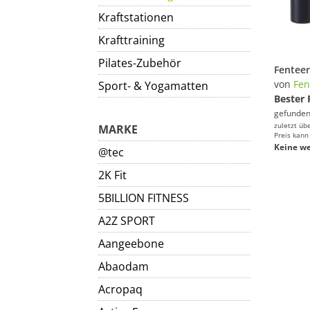
Kraftstationen
Krafttraining
Pilates-Zubehör
von
Fen
Sport- & Yogamatten
Bester 
gefunden
zuletzt üb
MARKE
Preis kann
Keine we
@tec
2K Fit
5BILLION FITNESS
A2Z SPORT
Aangeebone
Abaodam
Acropaq