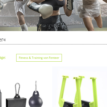
er«
äge:
Fitness & Training von Fenteer