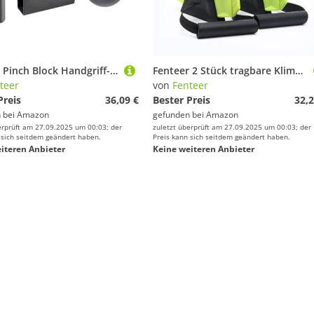
Fenteer Pinch Block Handgriff-Set, Handstärkungsgerät, robuste Ausrüstung, Fingertrainer zum Klettern für Klimmzugstangen-Kletterer
Fenteer 2 Stück tragbare Klimmzugstange, Krafttrainingsgerät, Fitnessring für Heim-Fitnessstudio-Übungen, Türrahmendicke 10 bis 16,5 cm
teer
von
Fenteer
Preis
36,09 €
Bester Preis
32,2
 bei
Amazon
gefunden bei
Amazon
erprüft am 27.09.2025 um 00:03; der
zuletzt überprüft am 27.09.2025 um 00:03; der
 sich seitdem geändert haben.
Preis kann sich seitdem geändert haben.
iteren Anbieter
Keine weiteren Anbieter