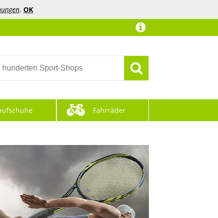
mungen
.
OK
aufschuhe
Fahrräder