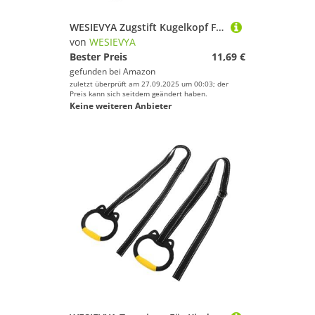
WESIEVYA Zugstift Kugelkopf Federknopf Verstellbar für Heimtrainer und Hantelbank – 2 Stück Ersatzteile Fitnessgeräte Zubehör Schwarz Stabil und Sicher Sitzhöhe und Winkel Einstellbar
von
WESIEVYA
Bester Preis
11,69 €
gefunden bei
Amazon
zuletzt überprüft am 27.09.2025 um 00:03; der
Preis kann sich seitdem geändert haben.
Keine weiteren Anbieter