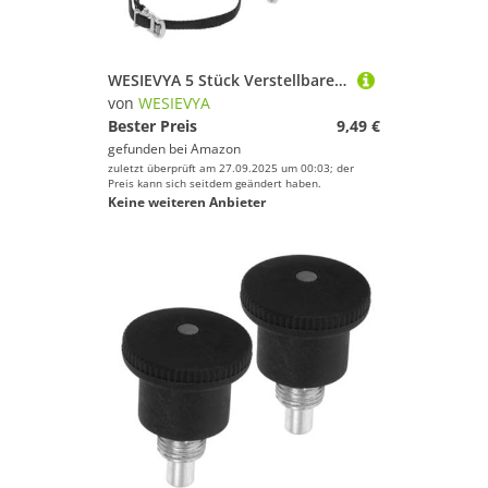
WESIEVYA 5 Stück Verstellbare Anti Rutsch Fahrradpedalriemen Langlebige Fußstützenriemen Passend Für Heimtrainer Und Fahrradzubehör Für Fahrradtypen Und Fitnessgeräte
von
WESIEVYA
Bester Preis
9,49 €
gefunden bei
Amazon
zuletzt überprüft am 27.09.2025 um 00:03; der
Preis kann sich seitdem geändert haben.
Keine weiteren Anbieter