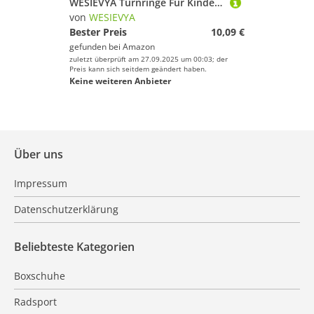
WESIEVYA Turnringe Für Kinder Und Männer Trainingsringe Aus Kunststoff rutschfest Für Klimmzugstangen Indoor Übungsring Für Fitness Und Körperliche Entwicklung
von
WESIEVYA
Bester Preis
10,09 €
gefunden bei
Amazon
zuletzt überprüft am 27.09.2025 um 00:03; der
Preis kann sich seitdem geändert haben.
Keine weiteren Anbieter
Über uns
Impressum
Datenschutzerklärung
Beliebteste Kategorien
Boxschuhe
Radsport