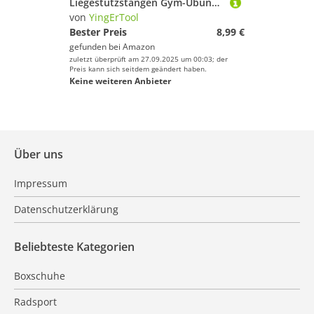
Liegestützstangen Gym-Übungsgeräte Fitness 1 Paar Liegestützgriffe mit gepolstertem Schaumstoffgriff und rutschfester, stabiler Struktur Liegestützstangen für Männer und Frauen (Blau)
von
YingErTool
Bester Preis
8,99 €
gefunden bei
Amazon
zuletzt überprüft am 27.09.2025 um 00:03; der
Preis kann sich seitdem geändert haben.
Keine weiteren Anbieter
Über uns
Impressum
Datenschutzerklärung
Beliebteste Kategorien
Boxschuhe
Radsport