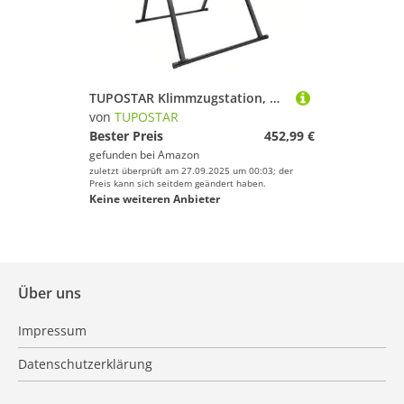
TUPOSTAR Klimmzugstation, Dreieckiger Kraftturm, Klappbare Klimmzugstange, HöHenverstellbarer Trainingsturm Mit Dip-StäNder, KrafttrainingsgeräTe FüR Das Heim-Fitnessstudio,Grau
von
TUPOSTAR
Bester Preis
452,99 €
gefunden bei
Amazon
zuletzt überprüft am 27.09.2025 um 00:03; der
Preis kann sich seitdem geändert haben.
Keine weiteren Anbieter
Über uns
Impressum
Datenschutzerklärung