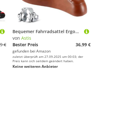
Bequemer Fahrradsattel Ergonomischer Fahrrad Sattel für Damen & Herren Fahrradsitz Breit Komfortsattel Wasserdicht, stoßdämpfend für Cityrad, Mountainbike, Ebike, Heimtrainer (Braun)
von
Astis
9 €
Bester Preis
36,99 €
gefunden bei
Amazon
zuletzt überprüft am 27.09.2025 um 00:03; der
Preis kann sich seitdem geändert haben.
Keine weiteren Anbieter