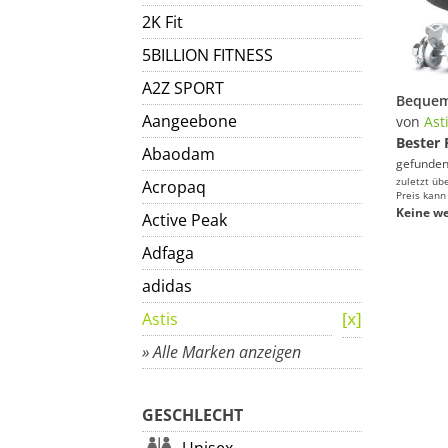
2K Fit
5BILLION FITNESS
A2Z SPORT
Aangeebone
von
Ast
Bester 
Abaodam
gefunden
zuletzt üb
Acropaq
Preis kann
Keine we
Active Peak
Adfaga
adidas
Astis
» Alle Marken anzeigen
GESCHLECHT