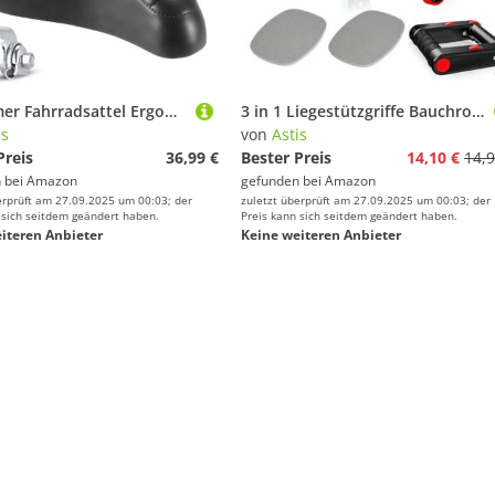
Bequemer Fahrradsattel Ergonomischer Fahrrad Sattel für Damen & Herren Fahrradsitz Breit Komfortsattel Wasserdicht, stoßdämpfend für Cityrad, Mountainbike, Ebike, Heimtrainer (Schwarz)
3 in 1 Liegestützgriffe Bauchroller Set, Bauchtrainer mit Fitnessbänder, inkl. Tragetasche, Kniematte Rutschfeste Griffe Bauchtrainer ab Roller ideal für Männer und Frauen Bauchmuskeltraining (Rot)
is
von
Astis
Preis
36,99 €
Bester Preis
14,10 €
14,9
 bei
Amazon
gefunden bei
Amazon
erprüft am 27.09.2025 um 00:03; der
zuletzt überprüft am 27.09.2025 um 00:03; der
 sich seitdem geändert haben.
Preis kann sich seitdem geändert haben.
iteren Anbieter
Keine weiteren Anbieter