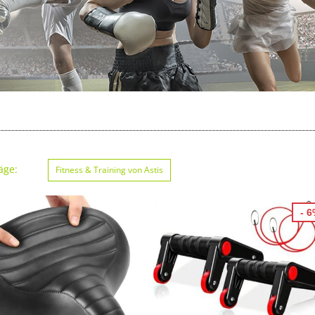
äge:
Fitness & Training von Astis
- 