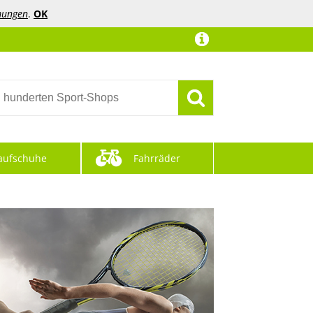
mungen
.
OK
aufschuhe
Fahrräder