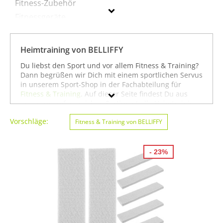
Fitness-Zubehör
Fitnessgeräte
Gymnastik-Artikel
Hanteln & Gewichte
Heimtraining von BELLIFFY
Heimtraining
Du liebst den Sport und vor allem Fitness & Training?
Kraftstationen
Dann begrüßen wir Dich mit einem sportlichen Servus
in unserem Sport-Shop in der Fachabteilung für
Krafttraining
Fitness & Training
. Auf dieser Seite findest Du aus
Pilates-Zubehör
unserem umfangreichen Sortiment alle Heimtraining
der Marke BELLIFFY. Mit Hilfe der Filter am linken
Sport- & Yogamatten
Vorschläge:
Seitenrand kannst Du Dir auch
Fitness & Training von BELLIFFY
Heimtraining
von
anderen Marken anzeigen lassen. Alternativ kannst
Du Dich auch auf unserer Seite mit sämtlichen
BELLIFFY
Sportartikeln von
BELLIFFY
oder unter allen Produkten
- 23%
für den Sport
Fitness & Training von BELLIFFY
Geschlecht
umsehen. Mit diesen Hinweisen wünschen wir Dir viel
Erfolg beim Suchen und vor allem weiter viel Spaß
Preis
und Erfolg beim Fitness & Training!
% Sale