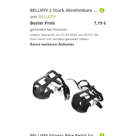
BELLIFFY 2 Stück Abnehmbare Polyester Barbell Polster für Hip Thrust Hüftstoß Gepolsterte Griffe für Hantel Klimmzugstange und Krafttraining Zuhause Rutschfest Langlebig und Leicht zu
von
BELLIFFY
Bester Preis
7,19 €
gefunden bei
Amazon
zuletzt überprüft am 27.09.2025 um 00:03; der
Preis kann sich seitdem geändert haben.
Keine weiteren Anbieter
BELLIFFY Fitness Bike Pedal Sicherheitspedal aus Aluminiumlegierung rutschfest mit Verstellbarem Fußriemen für Heimtrainer und Indoor Cycling Links und Rechts