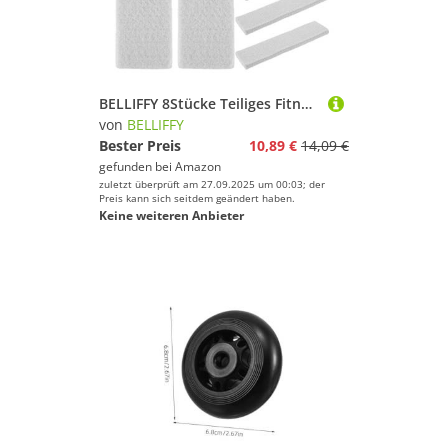
Farbe
BELLIFFY 8Stücke Teiliges Fitness Fahrrad Bremsbeläge aus Filz Langlebige und Praktische Bremsklötze für Heimtrainer und Sportgeräte Einfache Installation und Leise Bremsleistung
von
BELLIFFY
Bester Preis
10,89 €
14,09 €
gefunden bei
Amazon
zuletzt überprüft am 27.09.2025 um 00:03; der
Preis kann sich seitdem geändert haben.
Keine weiteren Anbieter