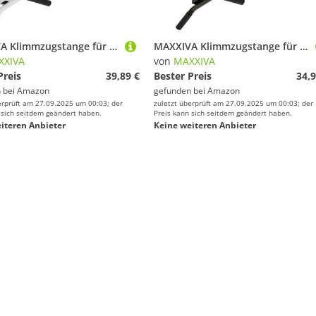
MAXXIVA Klimmzugstange für Deckenmontage hellgrau Workout Kraftübungen Bodybuilding Fitness-Training Reckstange Multifunktionen
MAXXIVA Klimmzugstange für Deckenmontage schwarz für Workout Kraftübungen Bodybuilding Fitness-Training Reckstange Multifunktionen
XXIVA
von
MAXXIVA
Preis
39,89 €
Bester Preis
34,9
 bei
Amazon
gefunden bei
Amazon
erprüft am 27.09.2025 um 00:03; der
zuletzt überprüft am 27.09.2025 um 00:03; der
 sich seitdem geändert haben.
Preis kann sich seitdem geändert haben.
iteren Anbieter
Keine weiteren Anbieter