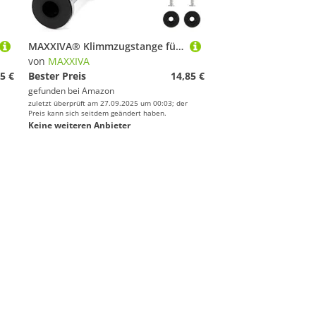
MAXXIVA® Klimmzugstange für Türrahmen silber Griffe stufenlos einstellbar 63-100 cm für Workout Kraftübungen Bodybuilding Reckstange (schwarz-weiß)
von
MAXXIVA
5 €
Bester Preis
14,85 €
gefunden bei
Amazon
zuletzt überprüft am 27.09.2025 um 00:03; der
Preis kann sich seitdem geändert haben.
Keine weiteren Anbieter