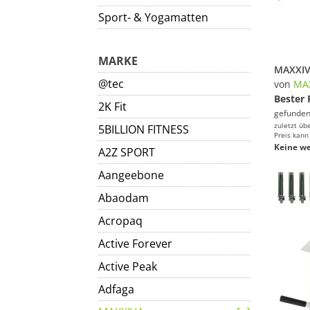
Sport- & Yogamatten
MARKE
@tec
von
MA
Bester 
2K Fit
gefunden
zuletzt üb
5BILLION FITNESS
Preis kann
Keine we
A2Z SPORT
Aangeebone
Abaodam
Acropaq
Active Forever
Active Peak
Adfaga