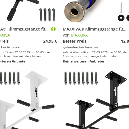
MAXXIVA® Klimmzugstange für Wandmontage schwarz für Workout Kraftübungen Bodybuilding Fitness-Training Reckstange Multifunktionen 4 Griffe
MAXXIVA® Klimmzugstange für Türrahmen schwarz-blau stufenlos einstellbar 63-100 cm Workout Kraftübungen Bodybuilding Fitness-Zubehör Reckstange
XXIVA
von
MAXXIVA
Preis
24,95 €
Bester Preis
12,8
 bei
Amazon
gefunden bei
Amazon
erprüft am 27.09.2025 um 00:03; der
zuletzt überprüft am 27.09.2025 um 00:03; der
 sich seitdem geändert haben.
Preis kann sich seitdem geändert haben.
iteren Anbieter
Keine weiteren Anbieter