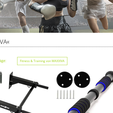
VA«
äge:
Fitness & Training von MAXXIVA