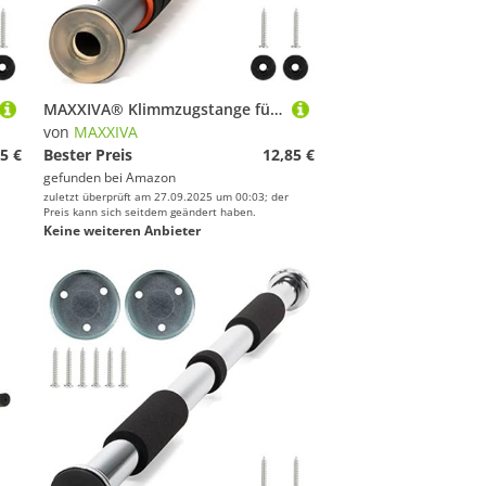
MAXXIVA® Klimmzugstange für Türrahmen silber Griffe stufenlos einstellbar 63-100 cm für Workout Kraftübungen Bodybuilding Reckstange (schwarz-orange)
von
MAXXIVA
5 €
Bester Preis
12,85 €
gefunden bei
Amazon
zuletzt überprüft am 27.09.2025 um 00:03; der
Preis kann sich seitdem geändert haben.
Keine weiteren Anbieter