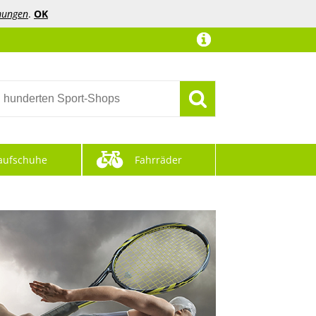
mungen
.
OK
aufschuhe
Fahrräder